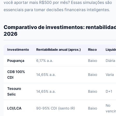
você aportar mais R$500 por mês? Essas simulações são
essenciais para tomar decisões financeiras inteligentes.
Comparativo de investimentos: rentabilida
2026
Investimento
Rentabilidade anual (aprox.)
Risco
Liquid
Poupança
6,17% a.a.
Baixo
Diária
CDB 100%
14,65% a.a.
Baixo
Varia
CDI
Tesouro
14,65% a.a.
Baixo
D+1
Selic
No
LCI/LCA
90-95% CDI (isento IR)
Baixo
venci