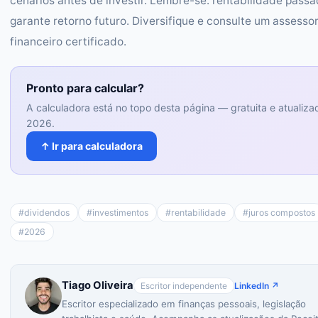
cenários antes de investir. Lembre-se: rentabilidade pass
garante retorno futuro. Diversifique e consulte um assesso
financeiro certificado.
Pronto para calcular?
A calculadora está no topo desta página — gratuita e atualiza
2026.
↑ Ir para calculadora
#
dividendos
#
investimentos
#
rentabilidade
#
juros compostos
#
2026
Tiago Oliveira
Escritor independente
LinkedIn ↗
Escritor especializado em finanças pessoais, legislação