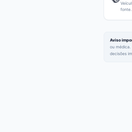
Veícu
fonte
Aviso impo
ou médica. 
decisões im