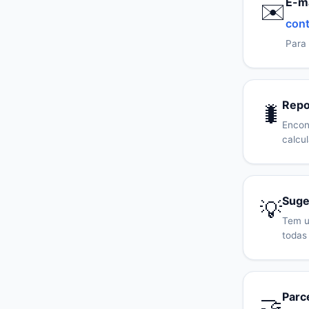
E-ma
✉️
cont
Para 
Repo
🐛
Encon
calcu
Suge
💡
Tem u
todas
Parc
🤝