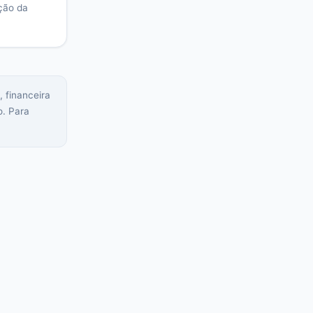
ção da
, financeira
o. Para