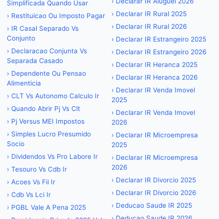
›
Declarar IR Aluguel 2026
Simplificada Quando Usar
›
Declarar IR Rural 2025
›
Restituicao Ou Imposto Pagar
›
Declarar IR Rural 2026
›
IR Casal Separado Vs
Conjunto
›
Declarar IR Estrangeiro 2025
›
Declaracao Conjunta Vs
›
Declarar IR Estrangeiro 2026
Separada Casado
›
Declarar IR Heranca 2025
›
Dependente Ou Pensao
›
Declarar IR Heranca 2026
Alimenticia
›
Declarar IR Venda Imovel
›
CLT Vs Autonomo Calculo Ir
2025
›
Quando Abrir Pj Vs Clt
›
Declarar IR Venda Imovel
›
Pj Versus MEI Impostos
2026
›
Simples Lucro Presumido
›
Declarar IR Microempresa
Socio
2025
›
Dividendos Vs Pro Labore Ir
›
Declarar IR Microempresa
2026
›
Tesouro Vs Cdb Ir
›
Declarar IR Divorcio 2025
›
Acoes Vs Fii Ir
›
Declarar IR Divorcio 2026
›
Cdb Vs Lci Ir
›
Deducao Saude IR 2025
›
PGBL Vale A Pena 2025
›
Deducao Saude IR 2026