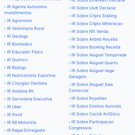
›
IR Sobre Ethereum Declarar
›
IR Agente Autonomo
›
IR Sobre Usdt Declarar
Investimentos
›
IR Sobre Cripto Staking
›
IR Agronomo
›
IR Sobre Cripto Mineracao
›
IR Veterinario Rural
›
IR Sobre Nft Venda
›
IR Geologo
›
IR Sobre Airbnb Receita
›
IR Biomedico
›
IR Sobre Booking Receita
›
IR Educador Fisico
›
IR Sobre Aluguel Temporada
›
IR Quimico
›
IR Sobre Aluguel Quarto
›
IR Biologo
›
IR Sobre Aluguel Vaga
›
IR Nutricionista Esportiva
Garagem
›
IR Cirurgiao Dentista
›
IR Sobre Aluguel Sala
Comercial
›
IR Analista Rh
›
IR Sobre Royalties
›
IR Secretaria Executiva
›
IR Sobre Direitos Autorais
›
IR Uber
›
IR Sobre Cachê ArtíStico
›
IR Ifood
›
IR Sobre Participacao
›
IR 99 Motorista
Congressos
›
IR Rappi Entregador