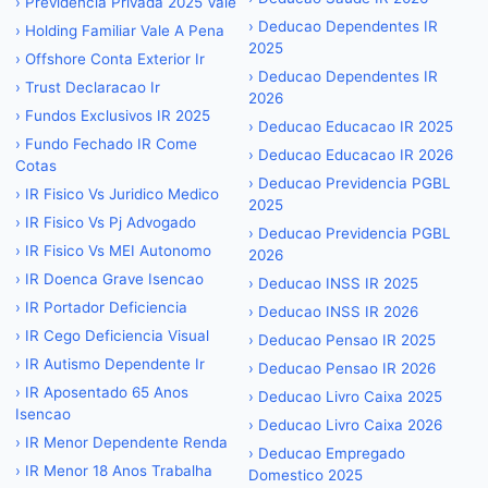
›
Previdencia Privada 2025 Vale
›
Deducao Dependentes IR
›
Holding Familiar Vale A Pena
2025
›
Offshore Conta Exterior Ir
›
Deducao Dependentes IR
›
Trust Declaracao Ir
2026
›
Fundos Exclusivos IR 2025
›
Deducao Educacao IR 2025
›
Fundo Fechado IR Come
›
Deducao Educacao IR 2026
Cotas
›
Deducao Previdencia PGBL
›
IR Fisico Vs Juridico Medico
2025
›
IR Fisico Vs Pj Advogado
›
Deducao Previdencia PGBL
›
IR Fisico Vs MEI Autonomo
2026
›
IR Doenca Grave Isencao
›
Deducao INSS IR 2025
›
IR Portador Deficiencia
›
Deducao INSS IR 2026
›
IR Cego Deficiencia Visual
›
Deducao Pensao IR 2025
›
IR Autismo Dependente Ir
›
Deducao Pensao IR 2026
›
IR Aposentado 65 Anos
›
Deducao Livro Caixa 2025
Isencao
›
Deducao Livro Caixa 2026
›
IR Menor Dependente Renda
›
Deducao Empregado
›
IR Menor 18 Anos Trabalha
Domestico 2025