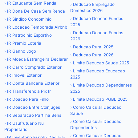
›
IR Estudante Sem Renda
›
Deducao Empregado
Domestico 2026
›
IR Dona De Casa Sem Renda
›
Deducao Doacao Fundos
›
IR Sindico Condominio
2025
›
IR Locacao Temporada Airbnb
›
Deducao Doacao Fundos
›
IR Patrocinio Esportivo
2026
›
IR Premio Loteria
›
Deducao Rural 2025
›
IR Ganho Jogo
›
Deducao Rural 2026
›
IR Moeda Estrangeira Declarar
›
Limite Deducao Saude 2025
›
IR Carro Comprado Exterior
›
Limite Deducao Educacao
›
IR Imovel Exterior
2025
›
IR Conta Bancaria Exterior
›
Limite Deducao Dependentes
›
IR Transferencia Pix Ir
2025
›
IR Doacao Para Filho
›
Limite Deducao PGBL 2025
›
IR Doacao Entre Coinjuges
›
Como Calcular Deducao
Saude
›
IR Separacao Partilha Bens
›
Como Calcular Deducao
›
IR Usufrutuario Nu
Dependentes
Proprietario
›
Como Calcular Deducao
›
IR Inventario Espolio Declarar