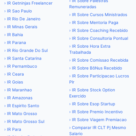
›
IR Sobre Palestras
›
IR Getninjas Freelancer
Remuneradas
›
IR Sao Paulo
›
IR Sobre Cursos Ministrados
›
IR Rio De Janeiro
›
IR Sobre Mentoria Paga
›
IR Minas Gerais
›
IR Sobre Coaching Recebido
›
IR Bahia
›
IR Sobre Consultoria Pontual
›
IR Parana
›
IR Sobre Hora Extra
›
IR Rio Grande Do Sul
Trabalhada
›
IR Santa Catarina
›
IR Sobre Comissao Recebida
›
IR Pernambuco
›
IR Sobre BôNus Recebido
›
IR Ceara
›
IR Sobre Participacao Lucros
›
IR Goias
Plr
›
IR Maranhao
›
IR Sobre Stock Option
Exercido
›
IR Amazonas
›
IR Sobre Esop Startup
›
IR Espirito Santo
›
IR Sobre Premio Incentivo
›
IR Mato Grosso
›
IR Sobre Viagem Premiacao
›
IR Mato Grosso Sul
›
Comparar IR CLT Pj Mesmo
›
IR Para
Salario