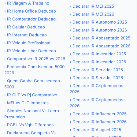
›
IR Viagem A Trabalho
›
Declarar IR MEI 2025
›
IR Home Office Deducao
›
Declarar IR MEI 2026
›
IR Computador Deducao
›
Declarar IR Autonomo 2025
›
IR Celular Deducao
›
Declarar IR Autonomo 2026
›
IR Internet Deducao
›
Declarar IR Aposentado 2025
›
IR Veiculo Profissional
›
Declarar IR Aposentado 2026
›
IR Veiculo Uber Deducao
›
Declarar IR Investidor 2025
›
Comparativo IR 2025 Vs 2026
›
Declarar IR Investidor 2026
›
Economia Com Isencao 5000
›
Declarar IR Servidor 2025
2026
›
Declarar IR Servidor 2026
›
Quem Ganha Com Isencao
›
Declarar IR Criptomoedas
5000
2025
›
IR CLT Vs Pj Comparativo
›
Declarar IR Criptomoedas
›
MEI Vs CLT Impostos
2026
›
Simples Nacional Vs Lucro
›
Declarar IR Influencer 2025
Presumido
›
Declarar IR Influencer 2026
›
PGBL Vs Vgbl Diferenca
›
Declarar IR Aluguel 2025
›
Declaracao Completa Vs