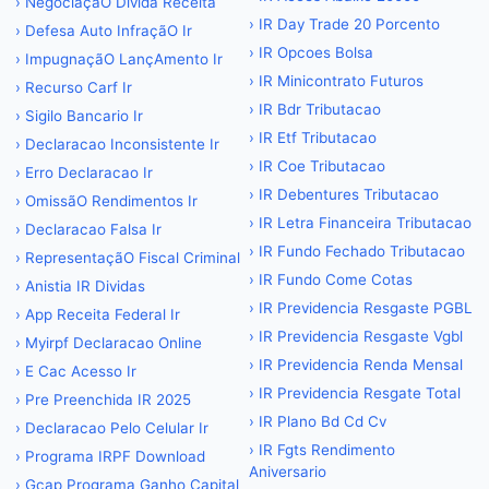
›
NegociaçãO Divida Receita
›
IR Day Trade 20 Porcento
›
Defesa Auto InfraçãO Ir
›
IR Opcoes Bolsa
›
ImpugnaçãO LançAmento Ir
›
IR Minicontrato Futuros
›
Recurso Carf Ir
›
IR Bdr Tributacao
›
Sigilo Bancario Ir
›
IR Etf Tributacao
›
Declaracao Inconsistente Ir
›
IR Coe Tributacao
›
Erro Declaracao Ir
›
IR Debentures Tributacao
›
OmissãO Rendimentos Ir
›
IR Letra Financeira Tributacao
›
Declaracao Falsa Ir
›
IR Fundo Fechado Tributacao
›
RepresentaçãO Fiscal Criminal
›
IR Fundo Come Cotas
›
Anistia IR Dividas
›
IR Previdencia Resgaste PGBL
›
App Receita Federal Ir
›
IR Previdencia Resgaste Vgbl
›
Myirpf Declaracao Online
›
IR Previdencia Renda Mensal
›
E Cac Acesso Ir
›
IR Previdencia Resgate Total
›
Pre Preenchida IR 2025
›
IR Plano Bd Cd Cv
›
Declaracao Pelo Celular Ir
›
IR Fgts Rendimento
›
Programa IRPF Download
Aniversario
›
Gcap Programa Ganho Capital