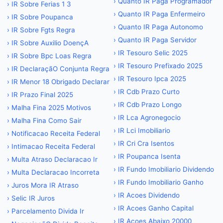
›
Quanto IR Paga Programador
›
IR Sobre Ferias 1 3
›
Quanto IR Paga Enfermeiro
›
IR Sobre Poupanca
›
Quanto IR Paga Autonomo
›
IR Sobre Fgts Regra
›
Quanto IR Paga Servidor
›
IR Sobre Auxilio DoençA
›
IR Tesouro Selic 2025
›
IR Sobre Bpc Loas Regra
›
IR Tesouro Prefixado 2025
›
IR DeclaraçãO Conjunta Regra
›
IR Tesouro Ipca 2025
›
IR Menor 18 Obrigado Declarar
›
IR Cdb Prazo Curto
›
IR Prazo Final 2025
›
IR Cdb Prazo Longo
›
Malha Fina 2025 Motivos
›
IR Lca Agronegocio
›
Malha Fina Como Sair
›
IR Lci Imobiliario
›
Notificacao Receita Federal
›
IR Cri Cra Isentos
›
Intimacao Receita Federal
›
IR Poupanca Isenta
›
Multa Atraso Declaracao Ir
›
IR Fundo Imobiliario Dividendo
›
Multa Declaracao Incorreta
›
IR Fundo Imobiliario Ganho
›
Juros Mora IR Atraso
›
IR Acoes Dividendo
›
Selic IR Juros
›
IR Acoes Ganho Capital
›
Parcelamento Divida Ir
›
IR Acoes Abaixo 20000