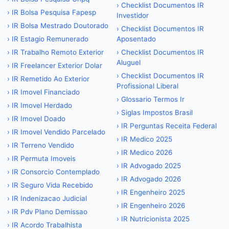
›
Checklist Documentos IR
›
IR Bolsa Pesquisa Fapesp
Investidor
›
IR Bolsa Mestrado Doutorado
›
Checklist Documentos IR
›
IR Estagio Remunerado
Aposentado
›
IR Trabalho Remoto Exterior
›
Checklist Documentos IR
Aluguel
›
IR Freelancer Exterior Dolar
›
Checklist Documentos IR
›
IR Remetido Ao Exterior
Profissional Liberal
›
IR Imovel Financiado
›
Glossario Termos Ir
›
IR Imovel Herdado
›
Siglas Impostos Brasil
›
IR Imovel Doado
›
IR Perguntas Receita Federal
›
IR Imovel Vendido Parcelado
›
IR Medico 2025
›
IR Terreno Vendido
›
IR Medico 2026
›
IR Permuta Imoveis
›
IR Advogado 2025
›
IR Consorcio Contemplado
›
IR Advogado 2026
›
IR Seguro Vida Recebido
›
IR Engenheiro 2025
›
IR Indenizacao Judicial
›
IR Engenheiro 2026
›
IR Pdv Plano Demissao
›
IR Nutricionista 2025
›
IR Acordo Trabalhista