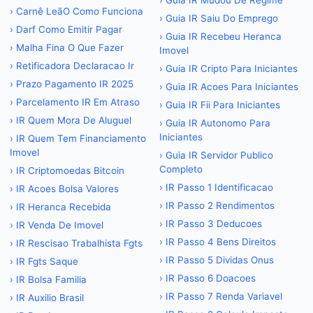
›
Guia IR Mudou De Regime
›
Carnê LeãO Como Funciona
›
Guia IR Saiu Do Emprego
›
Darf Como Emitir Pagar
›
Guia IR Recebeu Heranca
›
Malha Fina O Que Fazer
Imovel
›
Retificadora Declaracao Ir
›
Guia IR Cripto Para Iniciantes
›
Prazo Pagamento IR 2025
›
Guia IR Acoes Para Iniciantes
›
Parcelamento IR Em Atraso
›
Guia IR Fii Para Iniciantes
›
IR Quem Mora De Aluguel
›
Guia IR Autonomo Para
Iniciantes
›
IR Quem Tem Financiamento
Imovel
›
Guia IR Servidor Publico
Completo
›
IR Criptomoedas Bitcoin
›
IR Passo 1 Identificacao
›
IR Acoes Bolsa Valores
›
IR Passo 2 Rendimentos
›
IR Heranca Recebida
›
IR Passo 3 Deducoes
›
IR Venda De Imovel
›
IR Passo 4 Bens Direitos
›
IR Rescisao Trabalhista Fgts
›
IR Passo 5 Dividas Onus
›
IR Fgts Saque
›
IR Passo 6 Doacoes
›
IR Bolsa Familia
›
IR Passo 7 Renda Variavel
›
IR Auxilio Brasil