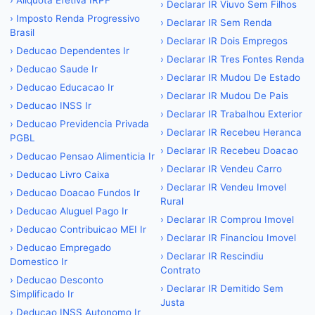
›
Aliquota Efetiva IRPF
›
Declarar IR Viuvo Sem Filhos
›
Imposto Renda Progressivo
›
Declarar IR Sem Renda
Brasil
›
Declarar IR Dois Empregos
›
Deducao Dependentes Ir
›
Declarar IR Tres Fontes Renda
›
Deducao Saude Ir
›
Declarar IR Mudou De Estado
›
Deducao Educacao Ir
›
Declarar IR Mudou De Pais
›
Deducao INSS Ir
›
Declarar IR Trabalhou Exterior
›
Deducao Previdencia Privada
›
Declarar IR Recebeu Heranca
PGBL
›
Declarar IR Recebeu Doacao
›
Deducao Pensao Alimenticia Ir
›
Declarar IR Vendeu Carro
›
Deducao Livro Caixa
›
Declarar IR Vendeu Imovel
›
Deducao Doacao Fundos Ir
Rural
›
Deducao Aluguel Pago Ir
›
Declarar IR Comprou Imovel
›
Deducao Contribuicao MEI Ir
›
Declarar IR Financiou Imovel
›
Deducao Empregado
›
Declarar IR Rescindiu
Domestico Ir
Contrato
›
Deducao Desconto
›
Declarar IR Demitido Sem
Simplificado Ir
Justa
›
Deducao INSS Autonomo Ir