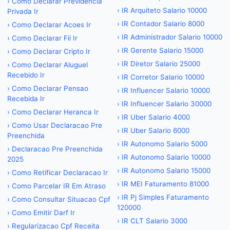
›
Como Declarar Previdencia
›
IR Arquiteto Salario 10000
Privada Ir
›
IR Contador Salario 8000
›
Como Declarar Acoes Ir
›
IR Administrador Salario 10000
›
Como Declarar Fii Ir
›
IR Gerente Salario 15000
›
Como Declarar Cripto Ir
›
IR Diretor Salario 25000
›
Como Declarar Aluguel
Recebido Ir
›
IR Corretor Salario 10000
›
Como Declarar Pensao
›
IR Influencer Salario 10000
Recebida Ir
›
IR Influencer Salario 30000
›
Como Declarar Heranca Ir
›
IR Uber Salario 4000
›
Como Usar Declaracao Pre
›
IR Uber Salario 6000
Preenchida
›
IR Autonomo Salario 5000
›
Declaracao Pre Preenchida
›
IR Autonomo Salario 10000
2025
›
IR Autonomo Salario 15000
›
Como Retificar Declaracao Ir
›
IR MEI Faturamento 81000
›
Como Parcelar IR Em Atraso
›
IR Pj Simples Faturamento
›
Como Consultar Situacao Cpf
120000
›
Como Emitir Darf Ir
›
IR CLT Salario 3000
›
Regularizacao Cpf Receita