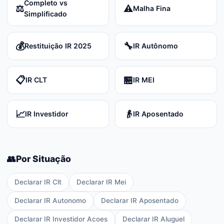
Completo vs
⚖️
⚠️
Malha Fina
Simplificado
💰
🔧
Restituição IR 2025
IR Autônomo
📋
🏪
IR CLT
IR MEI
📈
👴
IR Investidor
IR Aposentado
👥
Por Situação
Declarar IR Clt
Declarar IR Mei
Declarar IR Autonomo
Declarar IR Aposentado
Declarar IR Investidor Acoes
Declarar IR Aluguel