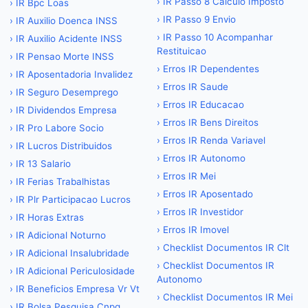
›
IR Passo 8 Calculo Imposto
›
IR Bpc Loas
›
IR Passo 9 Envio
›
IR Auxilio Doenca INSS
›
IR Passo 10 Acompanhar
›
IR Auxilio Acidente INSS
Restituicao
›
IR Pensao Morte INSS
›
Erros IR Dependentes
›
IR Aposentadoria Invalidez
›
Erros IR Saude
›
IR Seguro Desemprego
›
Erros IR Educacao
›
IR Dividendos Empresa
›
Erros IR Bens Direitos
›
IR Pro Labore Socio
›
Erros IR Renda Variavel
›
IR Lucros Distribuidos
›
Erros IR Autonomo
›
IR 13 Salario
›
Erros IR Mei
›
IR Ferias Trabalhistas
›
Erros IR Aposentado
›
IR Plr Participacao Lucros
›
Erros IR Investidor
›
IR Horas Extras
›
Erros IR Imovel
›
IR Adicional Noturno
›
Checklist Documentos IR Clt
›
IR Adicional Insalubridade
›
Checklist Documentos IR
›
IR Adicional Periculosidade
Autonomo
›
IR Beneficios Empresa Vr Vt
›
Checklist Documentos IR Mei
›
IR Bolsa Pesquisa Cnpq