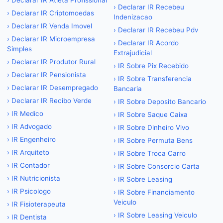
›
Declarar IR Atleta Profissional
›
Declarar IR Recebeu
›
Declarar IR Criptomoedas
Indenizacao
›
Declarar IR Venda Imovel
›
Declarar IR Recebeu Pdv
›
Declarar IR Microempresa
›
Declarar IR Acordo
Simples
Extrajudicial
›
Declarar IR Produtor Rural
›
IR Sobre Pix Recebido
›
Declarar IR Pensionista
›
IR Sobre Transferencia
›
Declarar IR Desempregado
Bancaria
›
Declarar IR Recibo Verde
›
IR Sobre Deposito Bancario
›
IR Medico
›
IR Sobre Saque Caixa
›
IR Advogado
›
IR Sobre Dinheiro Vivo
›
IR Engenheiro
›
IR Sobre Permuta Bens
›
IR Arquiteto
›
IR Sobre Troca Carro
›
IR Contador
›
IR Sobre Consorcio Carta
›
IR Nutricionista
›
IR Sobre Leasing
›
IR Psicologo
›
IR Sobre Financiamento
Veiculo
›
IR Fisioterapeuta
›
IR Sobre Leasing Veiculo
›
IR Dentista