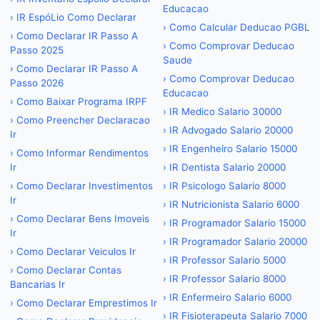
Educacao
›
IR EspóLio Como Declarar
›
Como Calcular Deducao PGBL
›
Como Declarar IR Passo A
›
Como Comprovar Deducao
Passo 2025
Saude
›
Como Declarar IR Passo A
›
Como Comprovar Deducao
Passo 2026
Educacao
›
Como Baixar Programa IRPF
›
IR Medico Salario 30000
›
Como Preencher Declaracao
›
IR Advogado Salario 20000
Ir
›
IR Engenheiro Salario 15000
›
Como Informar Rendimentos
Ir
›
IR Dentista Salario 20000
›
Como Declarar Investimentos
›
IR Psicologo Salario 8000
Ir
›
IR Nutricionista Salario 6000
›
Como Declarar Bens Imoveis
›
IR Programador Salario 15000
Ir
›
IR Programador Salario 20000
›
Como Declarar Veiculos Ir
›
IR Professor Salario 5000
›
Como Declarar Contas
›
IR Professor Salario 8000
Bancarias Ir
›
IR Enfermeiro Salario 6000
›
Como Declarar Emprestimos Ir
›
IR Fisioterapeuta Salario 7000