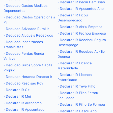
›
Declarar IR Pediu Demissao
›
Deducao Gastos Medicos
›
Declarar IR Aposentou Ano
Dependentes
›
Declarar IR Ficou
›
Deducao Custos Operacionais
Desempregado
Pj
›
Declarar IR Abriu Empresa
›
Deducao Atividade Rural Ir
›
Declarar IR Fechou Empresa
›
Deducao Alugueis Recebidos
›
Declarar IR Recebeu Seguro
›
Deducao Indenizacoes
Desemprego
Trabalhistas
›
Declarar IR Recebeu Auxilio
›
Deducao Perdas Renda
Doenca
Variavel
›
Declarar IR Licenca
›
Deducao Juros Sobre Capital
Maternidade
Proprio
›
Declarar IR Licenca
›
Deducao Heranca Doacao Ir
Paternidade
›
Deducao Rescisao Pdv
›
Declarar IR Teve Filho
›
Declarar IR Clt
›
Declarar IR Filho Entrou
›
Declarar IR Mei
Faculdade
›
Declarar IR Autonomo
›
Declarar IR Filho Se Formou
›
Declarar IR Aposentado
›
Declarar IR Casou Ano