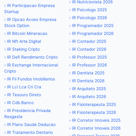
›
IR Nutricionista 2026
›
IR Participacao Empresa
›
IR Psicologo 2025
Startup
›
IR Psicologo 2026
›
IR Opcao Acoes Empresa
Stock Option
›
IR Programador 2025
›
IR Bitcoin Mineracao
›
IR Programador 2026
›
IR Nft Arte Digital
›
IR Contador 2025
›
IR Staking Cripto
›
IR Contador 2026
›
IR Defi Rendimento Cripto
›
IR Professor 2025
›
IR Exchange Internacional
›
IR Professor 2026
Cripto
›
IR Dentista 2025
›
IR Fii Fundos Imobiliarios
›
IR Dentista 2026
›
IR Lci Lca Cri Cra
›
IR Arquiteto 2025
›
IR Tesouro Direto
›
IR Arquiteto 2026
›
IR Cdb Banco
›
IR Fisioterapeuta 2025
›
IR Previdencia Privada
›
IR Fisioterapeuta 2026
Resgaste
›
IR Corretor Imoveis 2025
›
IR Plano Saude Deducao
›
IR Corretor Imoveis 2026
›
IR Tratamento Dentario