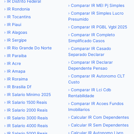
›
IR Distrito Federal
›
Comparar IR MEI Pj Simples
›
IR Rondonia
›
Comparar IR Simples Lucro
›
IR Tocantins
Presumido
›
IR Piaui
›
Comparar IR PGBL Vgbl 2025
›
IR Alagoas
›
Comparar IR Completo
›
IR Sergipe
Simplificado Casos
›
IR Rio Grande Do Norte
›
Comparar IR Casado
Separado Declarar
›
IR Paraiba
›
Comparar IR Declarar
›
IR Acre
Dependente Pensao
›
IR Amapa
›
Comparar IR Autonomo CLT
›
IR Roraima
Custo
›
IR Brasilia Df
›
Comparar IR Lci Cdb
›
IR Salario Minimo 2025
Rentabilidade
›
IR Salario 1500 Reais
›
Comparar IR Acoes Fundos
Imobiliarios
›
IR Salario 2000 Reais
›
Calcular IR Com Dependentes
›
IR Salario 3000 Reais
›
Calcular IR Sem Dependentes
›
IR Salario 4000 Reais
›
Calcular IR Autonomo Livro
›
IR Salario 5000 Reais