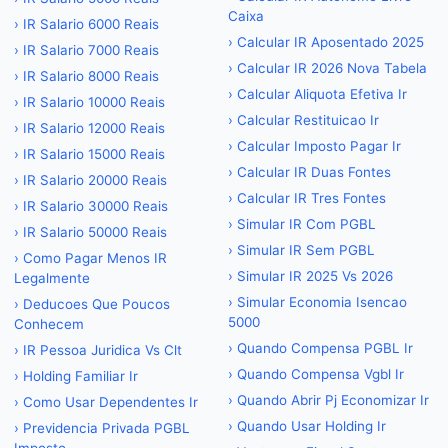
Caixa
›
IR Salario 6000 Reais
›
Calcular IR Aposentado 2025
›
IR Salario 7000 Reais
›
Calcular IR 2026 Nova Tabela
›
IR Salario 8000 Reais
›
Calcular Aliquota Efetiva Ir
›
IR Salario 10000 Reais
›
Calcular Restituicao Ir
›
IR Salario 12000 Reais
›
Calcular Imposto Pagar Ir
›
IR Salario 15000 Reais
›
Calcular IR Duas Fontes
›
IR Salario 20000 Reais
›
Calcular IR Tres Fontes
›
IR Salario 30000 Reais
›
Simular IR Com PGBL
›
IR Salario 50000 Reais
›
Simular IR Sem PGBL
›
Como Pagar Menos IR
›
Simular IR 2025 Vs 2026
Legalmente
›
Simular Economia Isencao
›
Deducoes Que Poucos
5000
Conhecem
›
Quando Compensa PGBL Ir
›
IR Pessoa Juridica Vs Clt
›
Quando Compensa Vgbl Ir
›
Holding Familiar Ir
›
Quando Abrir Pj Economizar Ir
›
Como Usar Dependentes Ir
›
Quando Usar Holding Ir
›
Previdencia Privada PGBL