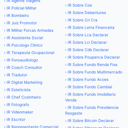
›
IR Agente Viagens
›
IR Sobre Coe
›
IR Policial Militar
›
IR Sobre Debentures
›
IR Bombeiro
›
IR Sobre Cri Cra
›
IR Juiz Promotor
›
IR Sobre Letra Financeira
›
IR Militar Forcas Armadas
›
IR Sobre Lca Declarar
›
IR Assistente Social
›
IR Sobre Lci Declarar
›
IR Psicologo Clinico
›
IR Sobre Cdb Declarar
›
IR Terapeuta Ocupacional
›
IR Sobre Poupanca Declarar
›
IR Fonoaudiologo
›
IR Sobre Fundo Renda Fixa
›
IR Coach Consultor
›
IR Sobre Fundo Multimercado
›
IR Tradutor
›
IR Sobre Fundo Acoes
›
IR Digital Marketing
›
IR Sobre Fundo Cambial
›
IR Esteticista
›
IR Sobre Fundo Imobiliario
›
IR Chef Cozinheiro
Venda
›
IR Fotografo
›
IR Sobre Fundo Previdencia
›
IR Videomaker
Resgaste
›
IR Escritor
›
IR Sobre Bitcoin Declarar
›
IR Representante Comercial