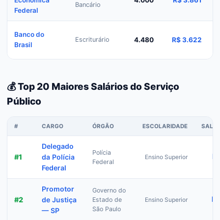
Econômica
4.000
R$ 3.861
Bancário
Federal
E
Banco do
Escriturário
4.480
R$ 3.622
Brasil
a
💰 Top 20 Maiores Salários do Serviço
Público
#
CARGO
ÓRGÃO
ESCOLARIDADE
SALÁR
Delegado
Polícia
R
#
1
da Polícia
Ensino Superior
Federal
Federal
Promotor
Governo do
R$
#
2
de Justiça
Estado de
Ensino Superior
São Paulo
— SP