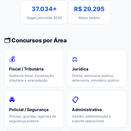
37.034+
R$ 29.295
Vagas previstas 2026
Maior salário
🗂️ Concursos por Área
💰
⚖️
Fiscal / Tributária
Jurídica
Auditoria fiscal, fiscalização
Direito, advocacia pública,
tributária e arrecadação
defensoria, ministério público
🚔
📋
Policial / Segurança
Administrativa
Polícias, guardas, agentes de
Gestão, administração e
segurança pública
suporte operacional