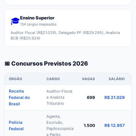
Ensino Superior
🎓
134
cargos mapeados
Auditor Fiscal (R$21.029), Delegado PF (R$29.295), Analista
BCB (R$20.924)
📅 Concursos Previstos 2026
ÓRGÃO
CARGO
VAGAS
SALÁRIO
Receita
Auditor-Fiscal
P
Federal do
e Analista
699
R$ 21.029
Tributário
Brasil
Agente,
Polícia
Escrivão,
1.500
R$ 12.957
Federal
Papiloscopista
e Perito