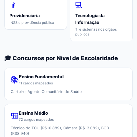
👴
💻
Previdenciária
Tecnologia da
Informação
INSS e previdência pública
TI e sistemas nos órgãos
públicos
🎓 Concursos por Nível de Escolaridade
Ensino Fundamental
📚
11
cargos mapeados
Carteiro, Agente Comunitário de Saúde
Ensino Médio
🎒
72
cargos mapeados
Técnico do TCU (R$10.889), Câmara (R$13.082), BCB
(R$8.940)