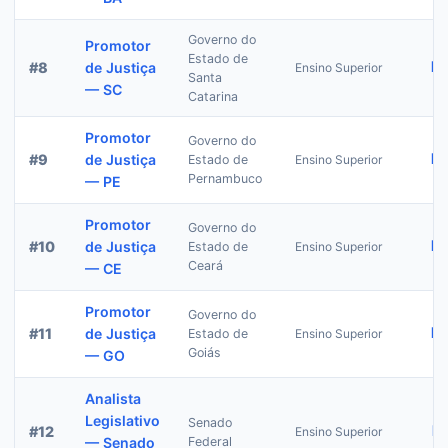
Governo do
Promotor
Estado de
R$
#
8
de Justiça
Ensino Superior
Santa
— SC
Catarina
Promotor
Governo do
R$
#
9
de Justiça
Estado de
Ensino Superior
Pernambuco
— PE
Promotor
Governo do
R$
#
10
de Justiça
Estado de
Ensino Superior
Ceará
— CE
Promotor
Governo do
R$
#
11
de Justiça
Estado de
Ensino Superior
Goiás
— GO
Analista
Legislativo
Senado
R
#
12
Ensino Superior
— Senado
Federal