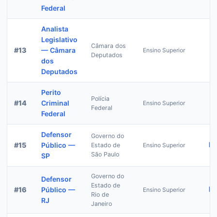
Federal
Analista
Legislativo
Câmara dos
R
#
13
— Câmara
Ensino Superior
Deputados
dos
Deputados
Perito
Polícia
R
#
14
Criminal
Ensino Superior
Federal
Federal
Defensor
Governo do
R$
#
15
Público —
Estado de
Ensino Superior
São Paulo
SP
Governo do
Defensor
Estado de
R$
#
16
Público —
Ensino Superior
Rio de
RJ
Janeiro