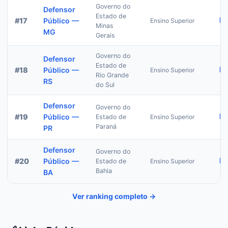
Governo do
Defensor
Estado de
R$
#
17
Público —
Ensino Superior
Minas
MG
Gerais
Governo do
Defensor
Estado de
R$
#
18
Público —
Ensino Superior
Rio Grande
RS
do Sul
Defensor
Governo do
R$
#
19
Público —
Estado de
Ensino Superior
Paraná
PR
Defensor
Governo do
R$
#
20
Público —
Estado de
Ensino Superior
Bahia
BA
Ver ranking completo →