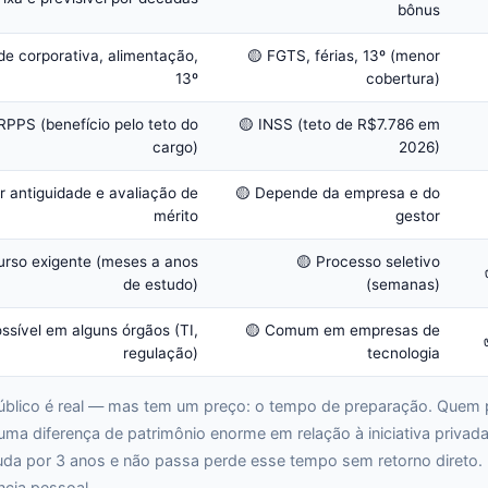
bônus
e corporativa, alimentação,
🟡 FGTS, férias, 13º (menor
13º
cobertura)
RPPS (benefício pelo teto do
🟡 INSS (teto de R$7.786 em
cargo)
2026)
r antiguidade e avaliação de
🟡 Depende da empresa e do
mérito
gestor
urso exigente (meses a anos
🟡 Processo seletivo
de estudo)
(semanas)
ssível em alguns órgãos (TI,
🟡 Comum em empresas de
regulação)
tecnologia
público é real — mas tem um preço: o tempo de preparação. Quem 
ma diferença de patrimônio enorme em relação à iniciativa privada
da por 3 anos e não passa perde esse tempo sem retorno direto. 
ncia pessoal.