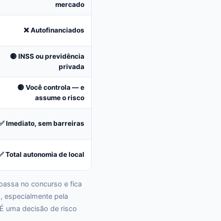
mercado
❌ Autofinanciados
🟡 INSS ou previdência
privada
🟡 Você controla — e
assume o risco
✅ Imediato, sem barreiras
✅ Total autonomia de local
passa no concurso e fica
, especialmente pela
É uma decisão de risco