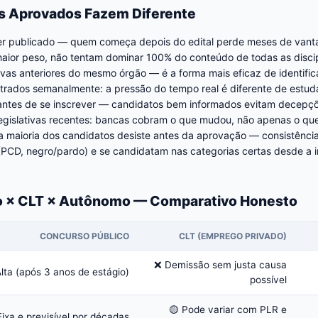
s Aprovados Fazem Diferente
ser publicado — quem começa depois do edital perde meses de van
maior peso, não tentam dominar 100% do conteúdo de todas as discip
as anteriores do mesmo órgão — é a forma mais eficaz de identific
rados semanalmente: a pressão do tempo real é diferente de estud
o antes de se inscrever — candidatos bem informados evitam decepç
gislativas recentes: bancas cobram o que mudou, não apenas o que
a maioria dos candidatos desiste antes da aprovação — consistênci
(PCD, negro/pardo) e se candidatam nas categorias certas desde a i
co × CLT × Autônomo — Comparativo Honesto
CONCURSO PÚBLICO
CLT (EMPREGO PRIVADO)
❌ Demissão sem justa causa
lta (após 3 anos de estágio)
possível
🟡 Pode variar com PLR e
ixa e previsível por décadas