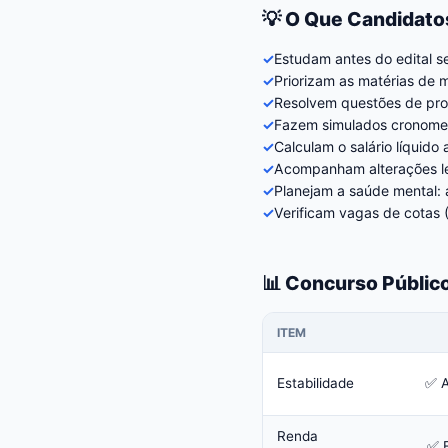
💡 O Que Candidato
✓
Estudam antes do edital 
✓
Priorizam as matérias de 
✓
Resolvem questões de prov
✓
Fazem simulados cronomet
✓
Calculam o salário líquid
✓
Acompanham alterações le
✓
Planejam a saúde mental: 
✓
Verificam vagas de cotas 
📊 Concurso Públi
ITEM
Estabilidade
✅ A
Renda
✅ F