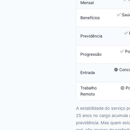
Mensal
✅ Saúd
Benefícios
✅ 
Previdência
✅ Po
Progressão
🔴 Conc
Entrada
Trabalho
🟡 Po
Remoto
A estabilidade do serviço 
25 anos no cargo acumula u
previdência. Mas quem estu
real, não apenas de preferê