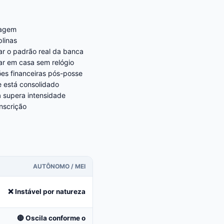
tagem
linas
ar o padrão real da banca
ar em casa sem relógio
ões financeiras pós-posse
 está consolidado
a supera intensidade
nscrição
AUTÔNOMO / MEI
❌ Instável por natureza
🔴 Oscila conforme o