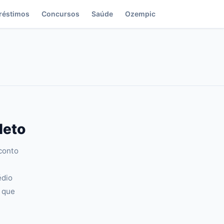
réstimos
Concursos
Saúde
Ozempic
leto
conto
édio
 que