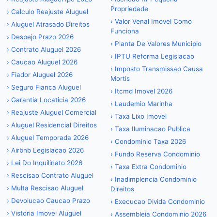
Propriedade
›
Calculo Reajuste Aluguel
›
Valor Venal Imovel Como
›
Aluguel Atrasado Direitos
Funciona
›
Despejo Prazo 2026
›
Planta De Valores Municipio
›
Contrato Aluguel 2026
›
IPTU Reforma Legislacao
›
Caucao Aluguel 2026
›
Imposto Transmissao Causa
›
Fiador Aluguel 2026
Mortis
›
Seguro Fianca Aluguel
›
Itcmd Imovel 2026
›
Garantia Locaticia 2026
›
Laudemio Marinha
›
Reajuste Aluguel Comercial
›
Taxa Lixo Imovel
›
Aluguel Residencial Direitos
›
Taxa Iluminacao Publica
›
Aluguel Temporada 2026
›
Condominio Taxa 2026
›
Airbnb Legislacao 2026
›
Fundo Reserva Condominio
›
Lei Do Inquilinato 2026
›
Taxa Extra Condominio
›
Rescisao Contrato Aluguel
›
Inadimplencia Condominio
›
Multa Rescisao Aluguel
Direitos
›
Devolucao Caucao Prazo
›
Execucao Divida Condominio
›
Vistoria Imovel Aluguel
›
Assembleia Condominio 2026