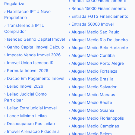
›
Renda 10000 Financiamento
Regularizar
›
Renda 15000 Financiamento
›
Habilitacao IPTU Novo
›
Entrada FGTS Financiamento
Proprietario
›
Entrada 50000 Imovel
›
Transferencia IPTU
Comprador
›
Aluguel Medio Sao Paulo
›
Isencao Ganho Capital Imovel
›
Aluguel Medio Rio De Janeiro
›
Ganho Capital Imovel Calculo
›
Aluguel Medio Belo Horizonte
›
Imposto Venda Imovel 2026
›
Aluguel Medio Curitiba
›
Imovel Unico Isencao IR
›
Aluguel Medio Porto Alegre
›
Permuta Imovel 2026
›
Aluguel Medio Fortaleza
›
Dacao Em Pagamento Imovel
›
Aluguel Medio Brasilia
›
Leilao Imovel 2026
›
Aluguel Medio Salvador
›
Leilao Judicial Como
›
Aluguel Medio Manaus
Participar
›
Aluguel Medio Recife
›
Leilao Extrajudicial Imovel
›
Aluguel Medio Goiania
›
Lance Minimo Leilao
›
Aluguel Medio Florianopolis
›
Desocupacao Pos Leilao
›
Aluguel Medio Campinas
›
Imovel Alienacao Fiduciaria
›
Aluguel Medio Belem