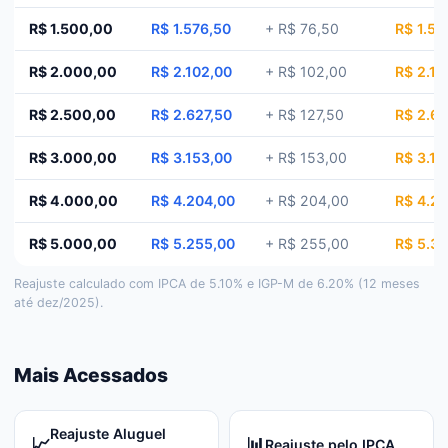
R$ 1.500,00
R$ 1.576,50
+
R$ 76,50
R$ 1.59
R$ 2.000,00
R$ 2.102,00
+
R$ 102,00
R$ 2.12
R$ 2.500,00
R$ 2.627,50
+
R$ 127,50
R$ 2.6
R$ 3.000,00
R$ 3.153,00
+
R$ 153,00
R$ 3.18
R$ 4.000,00
R$ 4.204,00
+
R$ 204,00
R$ 4.2
R$ 5.000,00
R$ 5.255,00
+
R$ 255,00
R$ 5.31
Reajuste calculado com IPCA de
5.10
% e IGP-M de
6.20
% (12 meses
até dez/2025).
Mais Acessados
Reajuste Aluguel
📈
📊
Reajuste pelo IPCA