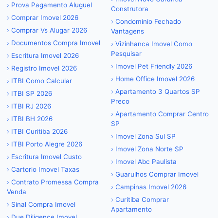
›
Prova Pagamento Aluguel
Construtora
›
Comprar Imovel 2026
›
Condominio Fechado
›
Comprar Vs Alugar 2026
Vantagens
›
Documentos Compra Imovel
›
Vizinhanca Imovel Como
Pesquisar
›
Escritura Imovel 2026
›
Imovel Pet Friendly 2026
›
Registro Imovel 2026
›
Home Office Imovel 2026
›
ITBI Como Calcular
›
Apartamento 3 Quartos SP
›
ITBI SP 2026
Preco
›
ITBI RJ 2026
›
Apartamento Comprar Centro
›
ITBI BH 2026
SP
›
ITBI Curitiba 2026
›
Imovel Zona Sul SP
›
ITBI Porto Alegre 2026
›
Imovel Zona Norte SP
›
Escritura Imovel Custo
›
Imovel Abc Paulista
›
Cartorio Imovel Taxas
›
Guarulhos Comprar Imovel
›
Contrato Promessa Compra
›
Campinas Imovel 2026
Venda
›
Curitiba Comprar
›
Sinal Compra Imovel
Apartamento
›
Due Diligence Imovel