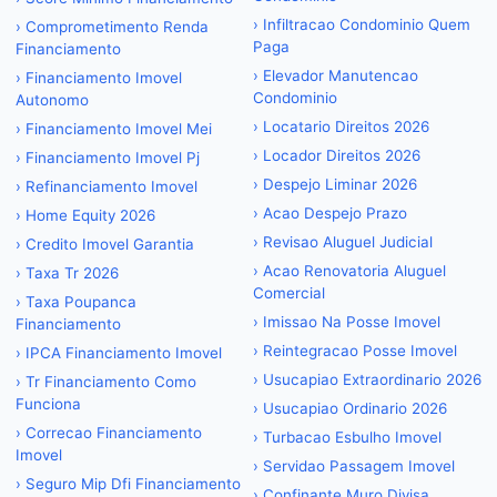
›
Infiltracao Condominio Quem
›
Comprometimento Renda
Paga
Financiamento
›
Elevador Manutencao
›
Financiamento Imovel
Condominio
Autonomo
›
Locatario Direitos 2026
›
Financiamento Imovel Mei
›
Locador Direitos 2026
›
Financiamento Imovel Pj
›
Despejo Liminar 2026
›
Refinanciamento Imovel
›
Acao Despejo Prazo
›
Home Equity 2026
›
Revisao Aluguel Judicial
›
Credito Imovel Garantia
›
Acao Renovatoria Aluguel
›
Taxa Tr 2026
Comercial
›
Taxa Poupanca
›
Imissao Na Posse Imovel
Financiamento
›
Reintegracao Posse Imovel
›
IPCA Financiamento Imovel
›
Usucapiao Extraordinario 2026
›
Tr Financiamento Como
Funciona
›
Usucapiao Ordinario 2026
›
Correcao Financiamento
›
Turbacao Esbulho Imovel
Imovel
›
Servidao Passagem Imovel
›
Seguro Mip Dfi Financiamento
›
Confinante Muro Divisa