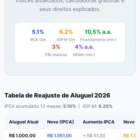
Índices atualizados, calculadoras gratuitas e
seus direitos explicados.
5.1%
6.2%
10,5% a.a.
IPCA 12m
IGP-M 12m
Financiamento (mín.)
3%
4% a.a.
ITBI (maioria)
MCMV (mín.)
Tabela de Reajuste de Aluguel 2026
IPCA acumulado 12 meses:
5.10
%
| IGP-M:
6.20
%
Aluguel Atual
Novo (IPCA)
Aumento IPCA
Novo (
R$ 1.000,00
R$ 1.051,00
+
R$ 51,00
R$ 1.06