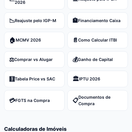
2026
📉
🏦
Reajuste pelo IGP-M
Financiamento Caixa
🏠
📄
MCMV 2026
Como Calcular ITBI
⚖️
💰
Comprar vs Alugar
Ganho de Capital
🧮
🏛️
Tabela Price vs SAC
IPTU 2026
Documentos de
💳
📋
FGTS na Compra
Compra
Calculadoras de Imóveis