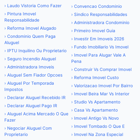
›
Laudo Vistoria Como Fazer
›
Convencao Condominio
›
Pintura Imovel
›
Sindico Responsabilidades
Responsabilidade
›
Administradora Condominio
›
Reforma Imovel Alugado
›
Primeiro Imovel Guia
›
Condominio Quem Paga
›
Investir Em Imoveis 2026
Aluguel
›
Fundo Imobiliario Vs Imovel
›
IPTU Inquilino Ou Proprietario
›
Imovel Para Alugar Vale A
›
Seguro Incendio Aluguel
Pena
›
Administradora Imoveis
›
Construir Vs Comprar Imovel
›
Aluguel Sem Fiador Opcoes
›
Reforma Imovel Custo
›
Aluguel Por Temporada
›
Valorizacao Imovel Por Bairro
Impostos
›
Imovel Beira Mar Vs Interior
›
Declarar Aluguel Recebido IR
›
Studio Vs Apartamento
›
Declarar Aluguel Pago IR
›
Casa Vs Apartamento
›
Aluguel Acima Mercado O Que
›
Imovel Antigo Vs Novo
Fazer
›
Imovel Tombado O Que E
›
Negociar Aluguel Com
Proprietario
›
Imovel Na Zona Especial