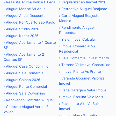
›
Reajuste Acima Indice E Legal
›
Regularizacao Imovel 2026
›
Aluguel Mensal Vs Anual
›
Retroativo Aluguel Reajuste
›
Aluguel Anual Desconto
›
Carta Aluguel Reajuste
Modelo
›
Aluguel Por Quarto Sao Paulo
›
Rendimento Aluguel
›
Aluguel Studio 2026
Percentual
›
Aluguel Kitnet 2026
›
Yield Imovel Calcular
›
Aluguel Apartamento 1 Quarto
›
Imovel Comercial Vs
SP
Residencial
›
Aluguel Apartamento 2
›
Sala Comercial Investimento
Quartos SP
›
Terreno Vs Imovel Construido
›
Aluguel Casa Condominio
›
Imovel Planta Vs Pronto
›
Aluguel Sala Comercial
›
Varanda Gourmet Valoriza
›
Aluguel Galpao 2026
Imovel
›
Aluguel Ponto Comercial
›
Vaga Garagem Valor Imovel
›
Aluguel Sala Coworking
›
Imovel Esquina Vale Mais
›
Renovacao Contrato Aluguel
›
Pavimento Alto Vs Baixo
›
Contrato Aluguel Verbal E
Imovel
Valido
›
Imovel Novo Garantia