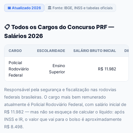
📅 Atualizado 2026
🏛️ Fonte: IBGE, INSS e tabelas oficiais
📋 Todos os Cargos do Concurso PRF —
Salários 2026
CARGO
ESCOLARIDADE
SALÁRIO BRUTO INICIAL
DIF
Policial
Ensino
Rodoviário
R$ 11.982
Superior
Federal
Responsável pela segurança e fiscalização nas rodovias
federais brasileiras. O cargo mais bem remunerado
atualmente é Policial Rodoviário Federal, com salário inicial de
R$ 11.982 — mas não se esqueça de calcular o líquido: após
INSS e IR, o valor que vai para o bolso é aproximadamente
R$ 8.498.