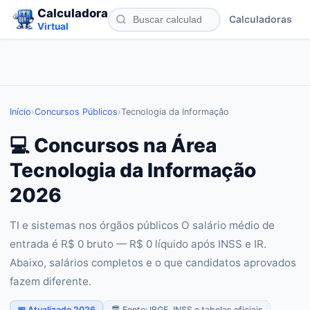
Calculadora
Calculadoras
Virtual
Início
›
Concursos Públicos
›
Tecnologia da Informação
💻 Concursos na Área
Tecnologia da Informação
2026
TI e sistemas nos órgãos públicos O salário médio de
entrada é R$ 0 bruto — R$ 0 líquido após INSS e IR.
Abaixo, salários completos e o que candidatos aprovados
fazem diferente.
📅 Atualizado 2026
🏛️ Fonte: IBGE, INSS e tabelas oficiais