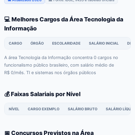
💻 Melhores Cargos da Área Tecnologia da
Informação
CARGO
ÓRGÃO
ESCOLARIDADE
SALÁRIO INICIAL
DIF
A área Tecnologia da Informação concentra 0 cargos no
funcionalismo público brasileiro, com salário médio de
R$ 0/mês. TI e sistemas nos órgãos públicos
💰 Faixas Salariais por Nível
NÍVEL
CARGO EXEMPLO
SALÁRIO BRUTO
SALÁRIO LÍQUI
📅 Concursos Previstos na Área