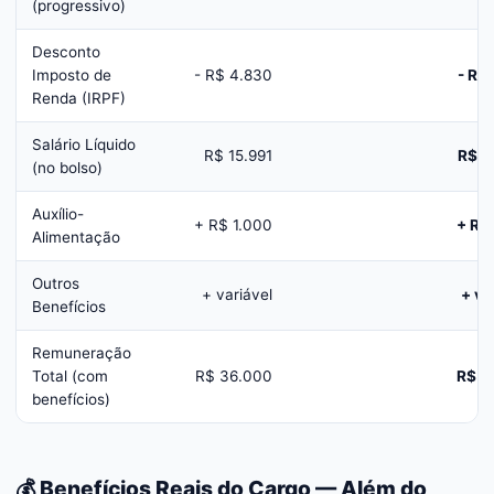
(progressivo)
Desconto
Imposto de
- R$ 4.830
- R$
Renda (IRPF)
Salário Líquido
R$ 15.991
R$ 2
(no bolso)
Auxílio-
+ R$ 1.000
+ R$
Alimentação
Outros
+ variável
+ va
Benefícios
Remuneração
Total (com
R$ 36.000
R$ 3
benefícios)
💰 Benefícios Reais do Cargo — Além do