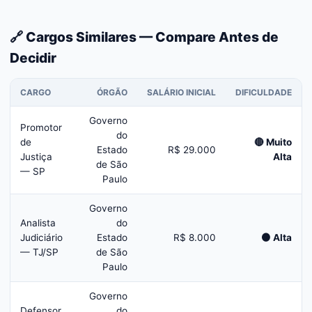
🔗 Cargos Similares — Compare Antes de
Decidir
CARGO
ÓRGÃO
SALÁRIO INICIAL
DIFICULDADE
Governo
Promotor
do
de
🔴 Muito
Estado
R$ 29.000
Justiça
Alta
de São
— SP
Paulo
Governo
Analista
do
Judiciário
Estado
R$ 8.000
🟠 Alta
— TJ/SP
de São
Paulo
Governo
Defensor
do