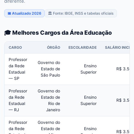
diferente.
📅 Atualizado 2026
🏛️ Fonte: IBGE, INSS e tabelas oficiais
🎓 Melhores Cargos da Área Educação
CARGO
ÓRGÃO
ESCOLARIDADE
SALÁRIO INICIA
Professor
Governo do
da Rede
Ensino
Estado de
R$ 3.50
Estadual
Superior
São Paulo
— SP
Professor
Governo do
da Rede
Estado de
Ensino
R$ 3.50
Estadual
Rio de
Superior
— RJ
Janeiro
Professor
Governo do
da Rede
Estado de
Ensino
R$ 3.50