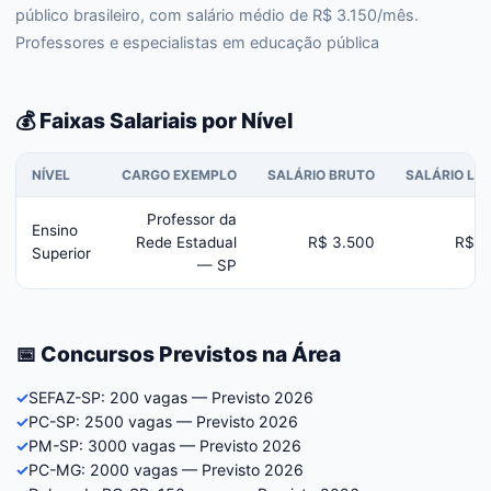
público brasileiro, com salário médio de R$ 3.150/mês.
Professores e especialistas em educação pública
💰 Faixas Salariais por Nível
NÍVEL
CARGO EXEMPLO
SALÁRIO BRUTO
SALÁRIO LÍQ
Professor da
Ensino
Rede Estadual
R$ 3.500
R$ 3
Superior
— SP
📅 Concursos Previstos na Área
✓
SEFAZ-SP: 200 vagas — Previsto 2026
✓
PC-SP: 2500 vagas — Previsto 2026
✓
PM-SP: 3000 vagas — Previsto 2026
✓
PC-MG: 2000 vagas — Previsto 2026