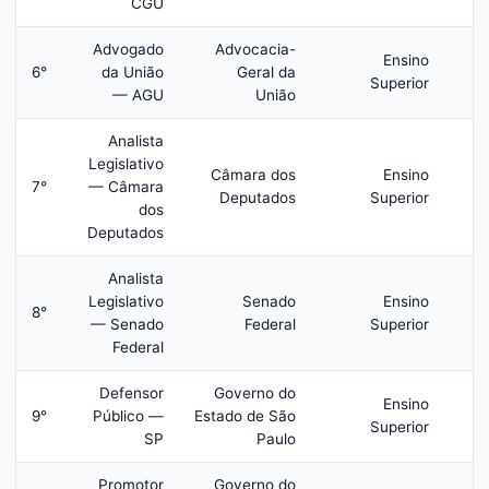
CGU
Advogado
Advocacia-
Ensino
6°
da União
Geral da
Superior
— AGU
União
Analista
Legislativo
Câmara dos
Ensino
7°
— Câmara
Deputados
Superior
dos
Deputados
Analista
Legislativo
Senado
Ensino
8°
— Senado
Federal
Superior
Federal
Defensor
Governo do
Ensino
9°
Público —
Estado de São
R
Superior
SP
Paulo
Promotor
Governo do