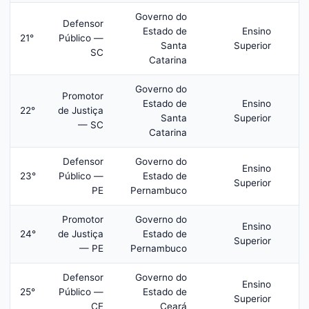
Governo do
Defensor
Estado de
Ensino
21°
Público —
R
Santa
Superior
SC
Catarina
Governo do
Promotor
Estado de
Ensino
22°
de Justiça
R
Santa
Superior
— SC
Catarina
Defensor
Governo do
Ensino
23°
Público —
Estado de
R
Superior
PE
Pernambuco
Promotor
Governo do
Ensino
24°
de Justiça
Estado de
R
Superior
— PE
Pernambuco
Defensor
Governo do
Ensino
25°
Público —
Estado de
R
Superior
CE
Ceará