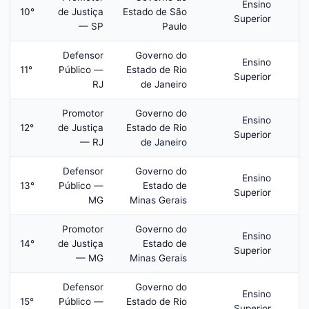
Ensino
10°
de Justiça
Estado de São
R
Superior
— SP
Paulo
Defensor
Governo do
Ensino
11°
Público —
Estado de Rio
R
Superior
RJ
de Janeiro
Promotor
Governo do
Ensino
12°
de Justiça
Estado de Rio
R
Superior
— RJ
de Janeiro
Defensor
Governo do
Ensino
13°
Público —
Estado de
R
Superior
MG
Minas Gerais
Promotor
Governo do
Ensino
14°
de Justiça
Estado de
R
Superior
— MG
Minas Gerais
Defensor
Governo do
Ensino
15°
Público —
Estado de Rio
R
Superior