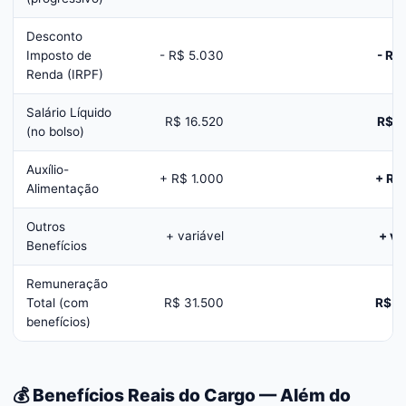
Desconto
Imposto de
- R$ 5.030
- R$
Renda (IRPF)
Salário Líquido
R$ 16.520
R$ 1
(no bolso)
Auxílio-
+ R$ 1.000
+ R$
Alimentação
Outros
+ variável
+ va
Benefícios
Remuneração
Total (com
R$ 31.500
R$ 3
benefícios)
💰 Benefícios Reais do Cargo — Além do