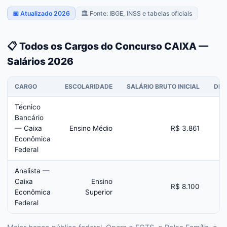
📅 Atualizado 2026
🏛️ Fonte: IBGE, INSS e tabelas oficiais
📋 Todos os Cargos do Concurso CAIXA —
Salários 2026
CARGO
ESCOLARIDADE
SALÁRIO BRUTO INICIAL
DIF
Técnico
Bancário
— Caixa
Ensino Médio
R$ 3.861
Econômica
Federal
Analista —
Caixa
Ensino
R$ 8.100
Econômica
Superior
Federal