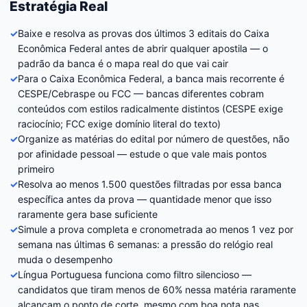
Estratégia Real
✓
Baixe e resolva as provas dos últimos 3 editais do Caixa
Econômica Federal antes de abrir qualquer apostila — o
padrão da banca é o mapa real do que vai cair
✓
Para o Caixa Econômica Federal, a banca mais recorrente é
CESPE/Cebraspe ou FCC — bancas diferentes cobram
conteúdos com estilos radicalmente distintos (CESPE exige
raciocínio; FCC exige domínio literal do texto)
✓
Organize as matérias do edital por número de questões, não
por afinidade pessoal — estude o que vale mais pontos
primeiro
✓
Resolva ao menos 1.500 questões filtradas por essa banca
específica antes da prova — quantidade menor que isso
raramente gera base suficiente
✓
Simule a prova completa e cronometrada ao menos 1 vez por
semana nas últimas 6 semanas: a pressão do relógio real
muda o desempenho
✓
Língua Portuguesa funciona como filtro silencioso —
candidatos que tiram menos de 60% nessa matéria raramente
alcançam o ponto de corte, mesmo com boa nota nas