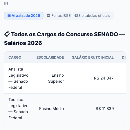
IR.
📅 Atualizado 2026
🏛️ Fonte: IBGE, INSS e tabelas oficiais
📋 Todos os Cargos do Concurso SENADO —
Salários 2026
CARGO
ESCOLARIDADE
SALÁRIO BRUTO INICIAL
DIF
Analista
Legislativo
Ensino
R$ 24.847
— Senado
Superior
Federal
Técnico
Legislativo
Ensino Médio
R$ 11.839
— Senado
Federal