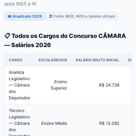
após INSS e IR.
📅 Atualizado 2026
🏛️ Fonte: IBGE, INSS e tabelas oficiais
📋 Todos os Cargos do Concurso CÂMARA
— Salários 2026
CARGO
ESCOLARIDADE
SALÁRIO BRUTO INICIAL
DIF
Analista
Legislativo
Ensino
— Câmara
R$ 24.728
Superior
dos
Deputados
Técnico
Legislativo
— Câmara
Ensino Médio
R$ 13.082
dos