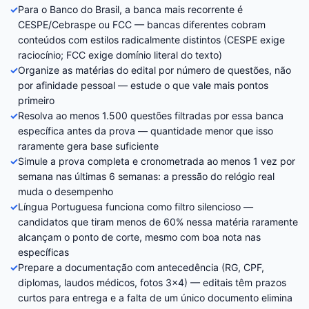
✓
Para o Banco do Brasil, a banca mais recorrente é
CESPE/Cebraspe ou FCC — bancas diferentes cobram
conteúdos com estilos radicalmente distintos (CESPE exige
raciocínio; FCC exige domínio literal do texto)
✓
Organize as matérias do edital por número de questões, não
por afinidade pessoal — estude o que vale mais pontos
primeiro
✓
Resolva ao menos 1.500 questões filtradas por essa banca
específica antes da prova — quantidade menor que isso
raramente gera base suficiente
✓
Simule a prova completa e cronometrada ao menos 1 vez por
semana nas últimas 6 semanas: a pressão do relógio real
muda o desempenho
✓
Língua Portuguesa funciona como filtro silencioso —
candidatos que tiram menos de 60% nessa matéria raramente
alcançam o ponto de corte, mesmo com boa nota nas
específicas
✓
Prepare a documentação com antecedência (RG, CPF,
diplomas, laudos médicos, fotos 3×4) — editais têm prazos
curtos para entrega e a falta de um único documento elimina