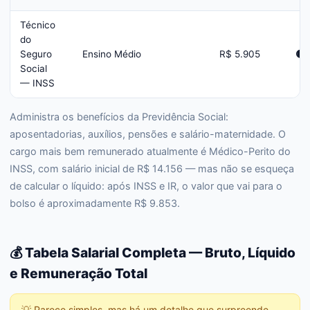
Técnico
do
Seguro
Ensino Médio
R$ 5.905
🟡
Social
— INSS
Administra os benefícios da Previdência Social:
aposentadorias, auxílios, pensões e salário-maternidade. O
cargo mais bem remunerado atualmente é Médico-Perito do
INSS, com salário inicial de R$ 14.156 — mas não se esqueça
de calcular o líquido: após INSS e IR, o valor que vai para o
bolso é aproximadamente R$ 9.853.
💰 Tabela Salarial Completa — Bruto, Líquido
e Remuneração Total
💡
Parece simples, mas há um detalhe que surpreende