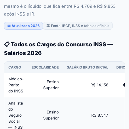
mesmo é o líquido, que fica entre R$ 4.709 e R$ 9.853
após INSS e IR.
📅 Atualizado 2026
🏛️ Fonte: IBGE, INSS e tabelas oficiais
📋 Todos os Cargos do Concurso INSS —
Salários 2026
CARGO
ESCOLARIDADE
SALÁRIO BRUTO INICIAL
DIFIC
Médico-
Ensino
Perito
R$ 14.156
🟡
Superior
do INSS
Analista
do
Ensino
Seguro
R$ 8.547

Superior
Social
— INSS