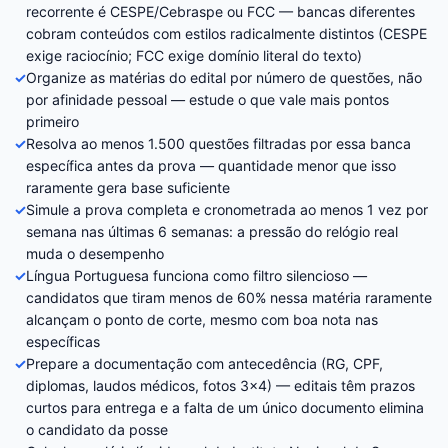
recorrente é CESPE/Cebraspe ou FCC — bancas diferentes
cobram conteúdos com estilos radicalmente distintos (CESPE
exige raciocínio; FCC exige domínio literal do texto)
✓
Organize as matérias do edital por número de questões, não
por afinidade pessoal — estude o que vale mais pontos
primeiro
✓
Resolva ao menos 1.500 questões filtradas por essa banca
específica antes da prova — quantidade menor que isso
raramente gera base suficiente
✓
Simule a prova completa e cronometrada ao menos 1 vez por
semana nas últimas 6 semanas: a pressão do relógio real
muda o desempenho
✓
Língua Portuguesa funciona como filtro silencioso —
candidatos que tiram menos de 60% nessa matéria raramente
alcançam o ponto de corte, mesmo com boa nota nas
específicas
✓
Prepare a documentação com antecedência (RG, CPF,
diplomas, laudos médicos, fotos 3×4) — editais têm prazos
curtos para entrega e a falta de um único documento elimina
o candidato da posse