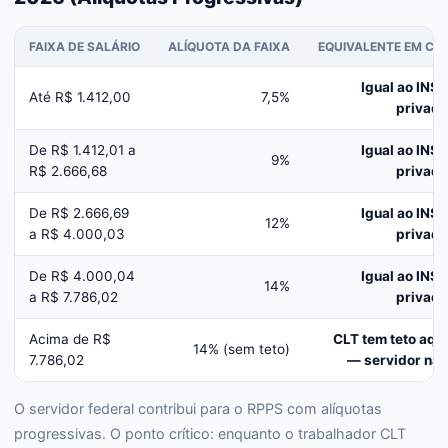
FAIXA DE SALÁRIO
ALÍQUOTA DA FAIXA
EQUIVALENTE EM CLT
Igual ao INSS
Até R$ 1.412,00
7,5%
privado
De R$ 1.412,01 a
Igual ao INSS
9%
R$ 2.666,68
privado
De R$ 2.666,69
Igual ao INSS
12%
a R$ 4.000,03
privado
De R$ 4.000,04
Igual ao INSS
14%
a R$ 7.786,02
privado
Acima de R$
CLT tem teto aqui
14% (sem teto)
7.786,02
— servidor não
O servidor federal contribui para o RPPS com alíquotas
progressivas. O ponto crítico: enquanto o trabalhador CLT