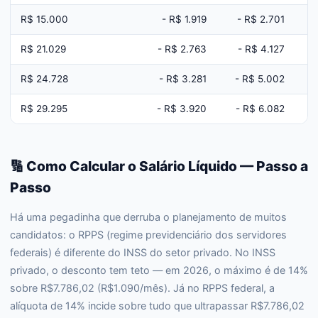
R$ 15.000
- R$ 1.919
- R$ 2.701
R$ 21.029
- R$ 2.763
- R$ 4.127
R$ 24.728
- R$ 3.281
- R$ 5.002
R$ 29.295
- R$ 3.920
- R$ 6.082
🔢 Como Calcular o Salário Líquido — Passo a
Passo
Há uma pegadinha que derruba o planejamento de muitos
candidatos: o RPPS (regime previdenciário dos servidores
federais) é diferente do INSS do setor privado. No INSS
privado, o desconto tem teto — em 2026, o máximo é de 14%
sobre R$7.786,02 (R$1.090/mês). Já no RPPS federal, a
alíquota de 14% incide sobre tudo que ultrapassar R$7.786,02