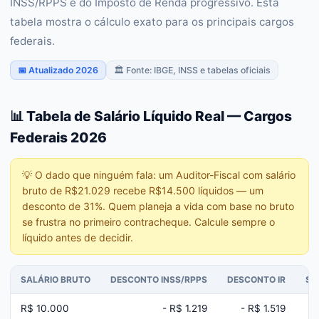
INSS/RPPS e do Imposto de Renda progressivo. Esta
tabela mostra o cálculo exato para os principais cargos
federais.
📅 Atualizado 2026
🏛️ Fonte: IBGE, INSS e tabelas oficiais
📊 Tabela de Salário Líquido Real — Cargos
Federais 2026
💡
O dado que ninguém fala: um Auditor-Fiscal com salário
bruto de R$21.029 recebe R$14.500 líquidos — um
desconto de 31%. Quem planeja a vida com base no bruto
se frustra no primeiro contracheque. Calcule sempre o
líquido antes de decidir.
SALÁRIO BRUTO
DESCONTO INSS/RPPS
DESCONTO IR
SA
R$ 10.000
- R$ 1.219
- R$ 1.519