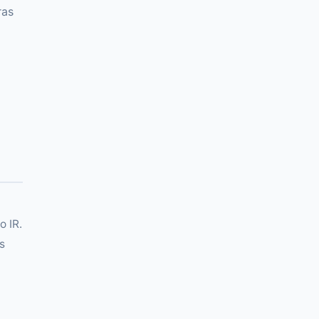
ras
o IR.
s