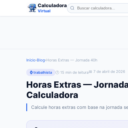
Calculadora
Virtual
Início
›
Blog
›
Horas Extras — Jornada 40h
📅
7 de abril de 2026
🕐
15
min de leitura
⌚
trabalhista
Horas Extras — Jornad
Calculadora
Calcule horas extras com base na jornada s