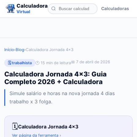
Calculadora
Calculadoras
Virtual
Início
›
Blog
›
Calculadora Jornada 4x3
📅
7 de abril de 2026
🕐
15
min de leitura
🗓️
trabalhista
Calculadora Jornada 4x3: Guia
Completo 2026 + Calculadora
Simule salário e horas na nova jornada 4 dias
trabalho x 3 folga.
🗓️
Calculadora Jornada 4x3
Ver página da ferramenta ›