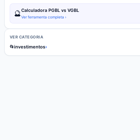
Calculadora PGBL vs VGBL
🔮
Ver ferramenta completa ›
VER CATEGORIA
📂
investimentos
›