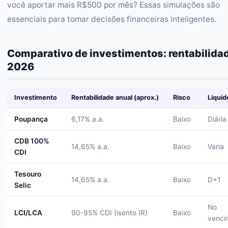
você aportar mais R$500 por mês? Essas simulações são
essenciais para tomar decisões financeiras inteligentes.
Comparativo de investimentos: rentabilida
2026
Investimento
Rentabilidade anual (aprox.)
Risco
Liquid
Poupança
6,17% a.a.
Baixo
Diária
CDB 100%
14,65% a.a.
Baixo
Varia
CDI
Tesouro
14,65% a.a.
Baixo
D+1
Selic
No
LCI/LCA
90-95% CDI (isento IR)
Baixo
venci