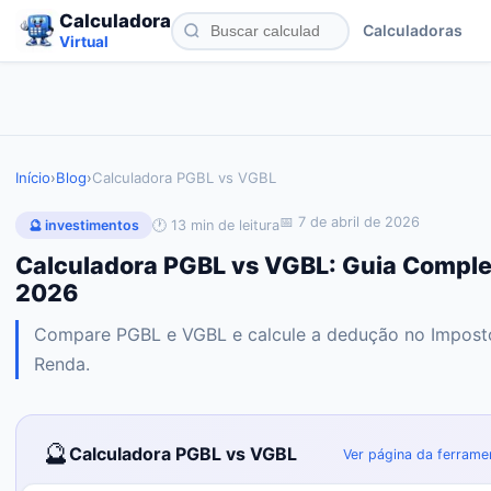
Calculadora
Calculadoras
Virtual
Início
›
Blog
›
Calculadora PGBL vs VGBL
📅
7 de abril de 2026
🕐
13
min de leitura
🔮
investimentos
Calculadora PGBL vs VGBL: Guia Comple
2026
Compare PGBL e VGBL e calcule a dedução no Impost
Renda.
🔮
Calculadora PGBL vs VGBL
Ver página da ferrame