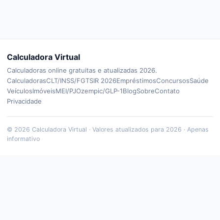
Calculadora Virtual
Calculadoras online gratuitas e atualizadas 2026.
Calculadoras
CLT/INSS/FGTS
IR 2026
Empréstimos
Concursos
Saúde
Veículos
Imóveis
MEI/PJ
Ozempic/GLP-1
Blog
Sobre
Contato
Privacidade
©
2026
Calculadora Virtual · Valores atualizados para 2026 · Apenas
informativo