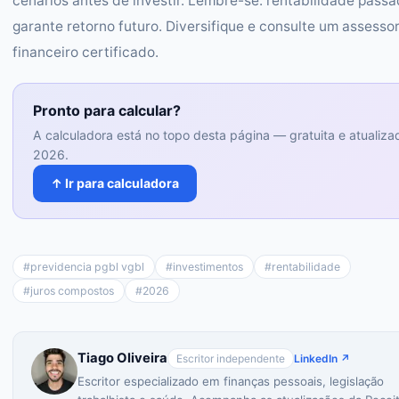
cenários antes de investir. Lembre-se: rentabilidade pass
garante retorno futuro. Diversifique e consulte um assesso
financeiro certificado.
Pronto para calcular?
A calculadora está no topo desta página — gratuita e atualiza
2026.
↑ Ir para calculadora
#
previdencia pgbl vgbl
#
investimentos
#
rentabilidade
#
juros compostos
#
2026
Tiago Oliveira
Escritor independente
LinkedIn ↗
Escritor especializado em finanças pessoais, legislação