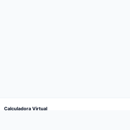
Calculadora Virtual
Calculadoras online gratuitas e atualizadas 2026.
Calculadoras
CLT/INSS/FGTS
IR 2026
Empréstimos
Concursos
Saúde
Veículos
Imóveis
MEI/PJ
Ozempic/GLP-1
Blog
Sobre
Contato