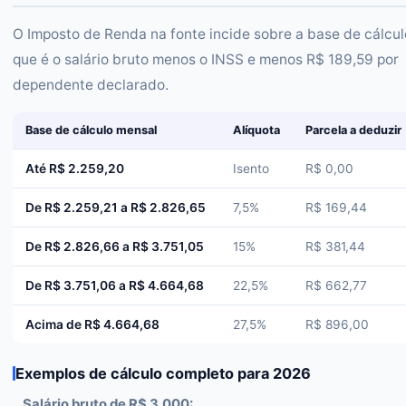
O Imposto de Renda na fonte incide sobre a base de cálcul
que é o salário bruto menos o INSS e menos R$ 189,59 por
dependente declarado.
Base de cálculo mensal
Alíquota
Parcela a deduzir
Até R$ 2.259,20
Isento
R$ 0,00
De R$ 2.259,21 a R$ 2.826,65
7,5%
R$ 169,44
De R$ 2.826,66 a R$ 3.751,05
15%
R$ 381,44
De R$ 3.751,06 a R$ 4.664,68
22,5%
R$ 662,77
Acima de R$ 4.664,68
27,5%
R$ 896,00
Exemplos de cálculo completo para 2026
Salário bruto de R$ 3.000: