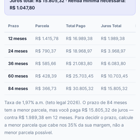
Juros total: R$ 15.805,32 · Renda mínima necessária:
R$ 1.047,80
Prazo
Parcela
Total Pago
Juros Total
Be
12 meses
R$ 1.415,78
R$ 16.989,38
R$ 1.989,38
R$
24 meses
R$ 790,37
R$ 18.968,97
R$ 3.968,97
R$
36 meses
R$ 585,66
R$ 21.083,80
R$ 6.083,80
R$
60 meses
R$ 428,39
R$ 25.703,45
R$ 10.703,45
R$
84 meses
R$ 366,73
R$ 30.805,32
R$ 15.805,32
R$
Taxa de 1,97% a.m. (teto legal 2026). O prazo de 84 meses
tem a menor parcela, mas você paga R$ 15.805,32 de juros —
contra R$ 1.989,38 em 12 meses. Para decidir o prazo, calcule
a menor parcela que cabe nos 35% da sua margem, não a
menor parcela possível.