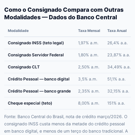
Como o Consignado Compara com Outras
Modalidades — Dados do Banco Central
Modalidade
Taxa Mensal
Taxa Anual
Consignado INSS (teto legal)
1,97% a.m.
26,4% a.a.
Consignado Servidor Federal
1,80% a.m.
23,87% a.a.
Consignado CLT
2,50% a.m.
34,49% a.a.
Crédito Pessoal — banco digital
3,5% a.m.
51,1% a.a.
Crédito Pessoal — banco grande
2,35% a.m.
32,15% a.a.
Cheque especial (teto)
8,00% a.m.
151% a.a.
Fonte: Banco Central do Brasil, nota de crédito março/2026. O
consignado INSS custa menos da metade do crédito pessoal
em banco digital, e menos de um terço do banco tradicional. A