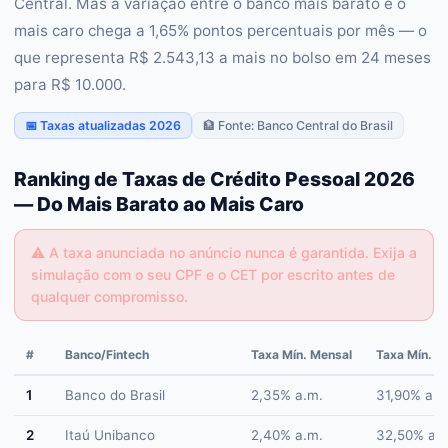
Central. Mas a variação entre o banco mais barato e o
mais caro chega a 1,65% pontos percentuais por mês — o
que representa R$ 2.543,13 a mais no bolso em 24 meses
para R$ 10.000.
📅 Taxas atualizadas 2026
🏦 Fonte: Banco Central do Brasil
Ranking de Taxas de Crédito Pessoal 2026
— Do Mais Barato ao Mais Caro
⚠️
A taxa anunciada no anúncio nunca é garantida. Exija a
simulação com o seu CPF e o CET por escrito antes de
qualquer compromisso.
#
Banco/Fintech
Taxa Mín. Mensal
Taxa Mín. A
1
Banco do Brasil
2,35% a.m.
31,90% a.a
2
Itaú Unibanco
2,40% a.m.
32,50% a.a