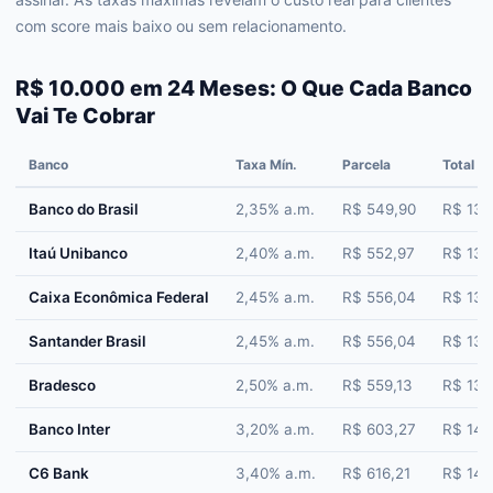
com score mais baixo ou sem relacionamento.
R$ 10.000 em 24 Meses: O Que Cada Banco
Vai Te Cobrar
Banco
Taxa Mín.
Parcela
Total P
Banco do Brasil
2,35% a.m.
R$ 549,90
R$ 13.1
Itaú Unibanco
2,40% a.m.
R$ 552,97
R$ 13.
Caixa Econômica Federal
2,45% a.m.
R$ 556,04
R$ 13.
Santander Brasil
2,45% a.m.
R$ 556,04
R$ 13.
Bradesco
2,50% a.m.
R$ 559,13
R$ 13.
Banco Inter
3,20% a.m.
R$ 603,27
R$ 14.
C6 Bank
3,40% a.m.
R$ 616,21
R$ 14.