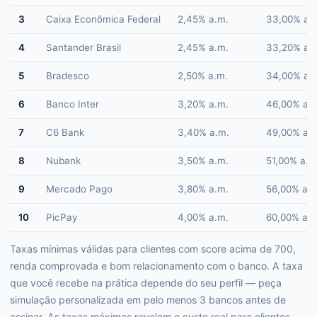
3
Caixa Econômica Federal
2,45% a.m.
33,00% a.a
4
Santander Brasil
2,45% a.m.
33,20% a.a
5
Bradesco
2,50% a.m.
34,00% a.a
6
Banco Inter
3,20% a.m.
46,00% a.a
7
C6 Bank
3,40% a.m.
49,00% a.a
8
Nubank
3,50% a.m.
51,00% a.a.
9
Mercado Pago
3,80% a.m.
56,00% a.a
10
PicPay
4,00% a.m.
60,00% a.a
Taxas mínimas válidas para clientes com score acima de 700,
renda comprovada e bom relacionamento com o banco. A taxa
que você recebe na prática depende do seu perfil — peça
simulação personalizada em pelo menos 3 bancos antes de
assinar. As taxas máximas revelam o custo real para clientes