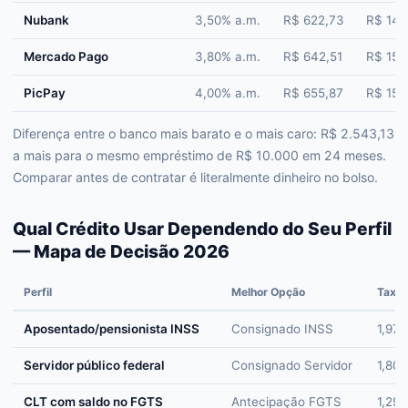
Nubank
3,50% a.m.
R$ 622,73
R$ 14.
Mercado Pago
3,80% a.m.
R$ 642,51
R$ 15.
PicPay
4,00% a.m.
R$ 655,87
R$ 15.
Diferença entre o banco mais barato e o mais caro: R$ 2.543,13
a mais para o mesmo empréstimo de R$ 10.000 em 24 meses.
Comparar antes de contratar é literalmente dinheiro no bolso.
Qual Crédito Usar Dependendo do Seu Perfil
— Mapa de Decisão 2026
Perfil
Melhor Opção
Taxa 
Aposentado/pensionista INSS
Consignado INSS
1,97%
Servidor público federal
Consignado Servidor
1,80%
CLT com saldo no FGTS
Antecipação FGTS
1,29%