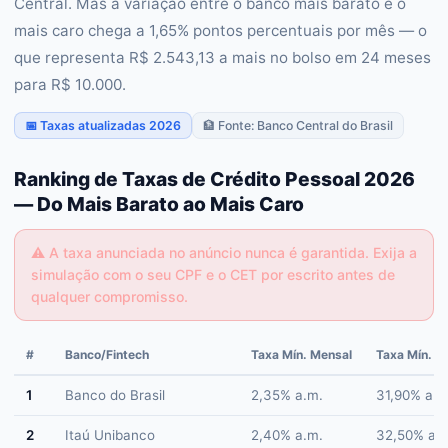
Central. Mas a variação entre o banco mais barato e o
mais caro chega a 1,65% pontos percentuais por mês — o
que representa R$ 2.543,13 a mais no bolso em 24 meses
para R$ 10.000.
📅 Taxas atualizadas 2026
🏦 Fonte: Banco Central do Brasil
Ranking de Taxas de Crédito Pessoal 2026
— Do Mais Barato ao Mais Caro
⚠️
A taxa anunciada no anúncio nunca é garantida. Exija a
simulação com o seu CPF e o CET por escrito antes de
qualquer compromisso.
#
Banco/Fintech
Taxa Mín. Mensal
Taxa Mín. A
1
Banco do Brasil
2,35% a.m.
31,90% a.a
2
Itaú Unibanco
2,40% a.m.
32,50% a.a