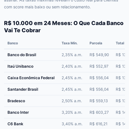
com score mais baixo ou sem relacionamento.
R$ 10.000 em 24 Meses: O Que Cada Banco
Vai Te Cobrar
Banco
Taxa Mín.
Parcela
Total P
Banco do Brasil
2,35% a.m.
R$ 549,90
R$ 13.1
Itaú Unibanco
2,40% a.m.
R$ 552,97
R$ 13.
Caixa Econômica Federal
2,45% a.m.
R$ 556,04
R$ 13.
Santander Brasil
2,45% a.m.
R$ 556,04
R$ 13.
Bradesco
2,50% a.m.
R$ 559,13
R$ 13.
Banco Inter
3,20% a.m.
R$ 603,27
R$ 14.
C6 Bank
3,40% a.m.
R$ 616,21
R$ 14.