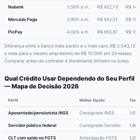
Nubank
3,50% a.m.
R$ 622,73
R$ 14.
Mercado Pago
3,80% a.m.
R$ 642,51
R$ 15.
PicPay
4,00% a.m.
R$ 655,87
R$ 15.
Diferença entre o banco mais barato e o mais caro: R$ 2.543,13
a mais para o mesmo empréstimo de R$ 10.000 em 24 meses.
Comparar antes de contratar é literalmente dinheiro no bolso.
Qual Crédito Usar Dependendo do Seu Perfil
— Mapa de Decisão 2026
Perfil
Melhor Opção
Taxa 
Aposentado/pensionista INSS
Consignado INSS
1,97%
Servidor público federal
Consignado Servidor
1,80%
CLT com saldo no FGTS
Antecipação FGTS
1,29%