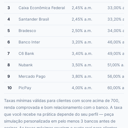
3
Caixa Econômica Federal
2,45% a.m.
33,00% a.a
4
Santander Brasil
2,45% a.m.
33,20% a.a
5
Bradesco
2,50% a.m.
34,00% a.a
6
Banco Inter
3,20% a.m.
46,00% a.a
7
C6 Bank
3,40% a.m.
49,00% a.a
8
Nubank
3,50% a.m.
51,00% a.a.
9
Mercado Pago
3,80% a.m.
56,00% a.a
10
PicPay
4,00% a.m.
60,00% a.a
Taxas mínimas válidas para clientes com score acima de 700,
renda comprovada e bom relacionamento com o banco. A taxa
que você recebe na prática depende do seu perfil — peça
simulação personalizada em pelo menos 3 bancos antes de
assinar. As taxas máximas revelam o custo real para clientes