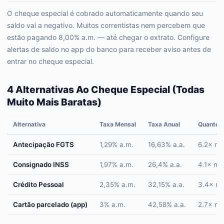
O cheque especial é cobrado automaticamente quando seu
saldo vai a negativo. Muitos correntistas nem percebem que
estão pagando 8,00% a.m. — até chegar o extrato. Configure
alertas de saldo no app do banco para receber aviso antes de
entrar no cheque especial.
4 Alternativas Ao Cheque Especial (Todas
Muito Mais Baratas)
Alternativa
Taxa Mensal
Taxa Anual
Quanto M
Antecipação FGTS
1,29% a.m.
16,63% a.a.
6.2× ma
Consignado INSS
1,97% a.m.
26,4% a.a.
4.1× ma
Crédito Pessoal
2,35% a.m.
32,15% a.a.
3.4× ma
Cartão parcelado (app)
3% a.m.
42,58% a.a.
2.7× ma