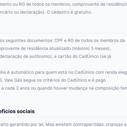
scimento ou RG de todos os membros, comprovante de residênci
cário ou declaração). O cadastro é gratuito.
rá dos seguintes documentos: CPF e RG de todos os membros da
omprovante de residência atualizado (máximo 3 meses),
eclaração de autônomo), e cartão do CadÚnico (se já
mília é automático para quem está no CadÚnico com renda elegí
S. Vale Gás segue os critérios do CadÚnico e é pago
 a cada 2 anos ou quando houver mudança na composição fam
fícios sociais
reito garantido por lei. Mas existem contrapartidas: crianças 