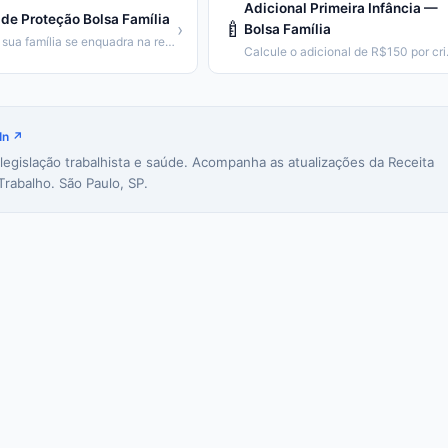
Adicional Primeira Infância —
de Proteção Bolsa Família
🍼
›
Bolsa Família
Veja se sua família se enquadra na regra de proteção (emancipação gradual).
Calcule o adic
In ↗
 legislação trabalhista e saúde. Acompanha as atualizações da Receita
Trabalho. São Paulo, SP.