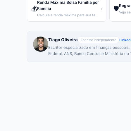
Renda Máxima Bolsa Família por
Regra 
💰
🛡️
›
Família
Calcule a renda máxima para sua família receber o Bolsa Família.
Tiago Oliveira
Escritor independente
Linked
Escritor especializado em finanças pessoais,
Federal, ANS, Banco Central e Ministério do 