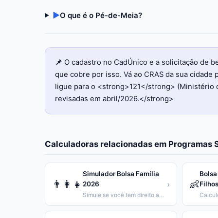
▶
O que é o Pé-de-Meia?
📌
O cadastro no CadÚnico e a solicitação de 
que cobre por isso. Vá ao CRAS da sua cidade p
ligue para o <strong>121</strong> (Ministério 
revisadas em abril/2026.</strong>
Calculadoras relacionadas em
Programas S
Simulador Bolsa Família
Bolsa
👨‍👩‍👧
👶
›
2026
Filho
Simule se você tem direito ao Bolsa Família e calcule o valor.