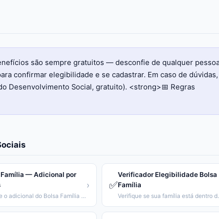
benefícios são sempre gratuitos — desconfie de qualquer pesso
ara confirmar elegibilidade e se cadastrar. Em caso de dúvidas,
do Desenvolvimento Social, gratuito). <strong>📅 Regras
ociais
 Família — Adicional por
Verificador Elegibilidade Bolsa
✅
›
s
Família
Calcule o adicional do Bolsa Família conforme número e idade dos filhos.
Verifique se sua famíl