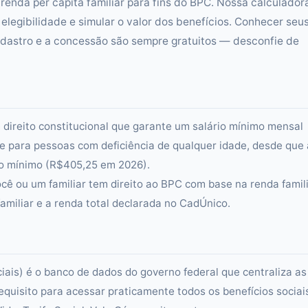
renda per capita familiar para fins do BPC. Nossa calculador
 elegibilidade e simular o valor dos benefícios. Conhecer seu
cadastro e a concessão são sempre gratuitos — desconfie de
direito constitucional que garante um salário mínimo mensal
e para pessoas com deficiência de qualquer idade, desde que 
ário mínimo (R$405,25 em 2026).
ocê ou um familiar tem direito ao BPC com base na renda famili
amiliar e a renda total declarada no CadÚnico.
is) é o banco de dados do governo federal que centraliza as
requisito para acessar praticamente todos os benefícios sociai