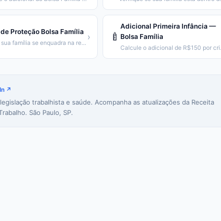
Adicional Primeira Infância —
de Proteção Bolsa Família
🍼
›
Bolsa Família
Veja se sua família se enquadra na regra de proteção (emancipação gradual).
Calcule o adic
In ↗
 legislação trabalhista e saúde. Acompanha as atualizações da Receita
Trabalho. São Paulo, SP.