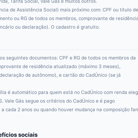
da, Tarifa Social, Vale Gás e muitos outros.
cia de Assistência Social) mais próximo com: CPF ou título d
scimento ou RG de todos os membros, comprovante de residênci
cário ou declaração). O cadastro é gratuito.
rá dos seguintes documentos: CPF e RG de todos os membros da
omprovante de residência atualizado (máximo 3 meses),
eclaração de autônomo), e cartão do CadÚnico (se já
mília é automático para quem está no CadÚnico com renda elegí
S. Vale Gás segue os critérios do CadÚnico e é pago
 a cada 2 anos ou quando houver mudança na composição fam
fícios sociais