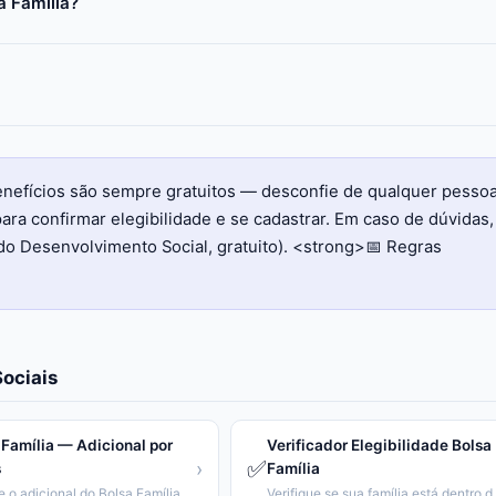
a Família?
benefícios são sempre gratuitos — desconfie de qualquer pesso
ara confirmar elegibilidade e se cadastrar. Em caso de dúvidas,
do Desenvolvimento Social, gratuito). <strong>📅 Regras
ociais
 Família — Adicional por
Verificador Elegibilidade Bolsa
✅
›
s
Família
Calcule o adicional do Bolsa Família conforme número e idade dos filhos.
Verifique se sua famíl