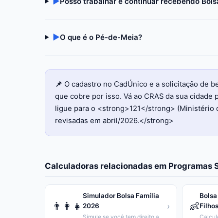
▶
Posso trabalhar e continuar recebendo Bols
▶
O que é o Pé-de-Meia?
📌
O cadastro no CadÚnico e a solicitação de 
que cobre por isso. Vá ao CRAS da sua cidade p
ligue para o <strong>121</strong> (Ministério 
revisadas em abril/2026.</strong>
Calculadoras relacionadas em
Programas S
Simulador Bolsa Família
Bolsa
👨‍👩‍👧
👶
›
2026
Filho
Simule se você tem direito ao Bolsa Família e calcule o valor.