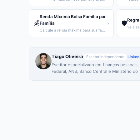
Renda Máxima Bolsa Família por
Regra 
💰
🛡️
›
Família
Calcule a renda máxima para sua família receber o Bolsa Família.
Tiago Oliveira
Escritor independente
Linked
Escritor especializado em finanças pessoais,
Federal, ANS, Banco Central e Ministério do 