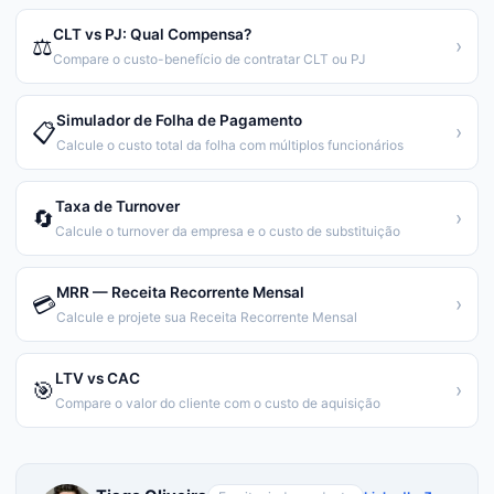
CLT vs PJ: Qual Compensa?
⚖️
›
Compare o custo-benefício de contratar CLT ou PJ
Simulador de Folha de Pagamento
📋
›
Calcule o custo total da folha com múltiplos funcionários
Taxa de Turnover
🔄
›
Calcule o turnover da empresa e o custo de substituição
MRR — Receita Recorrente Mensal
💳
›
Calcule e projete sua Receita Recorrente Mensal
LTV vs CAC
🎯
›
Compare o valor do cliente com o custo de aquisição