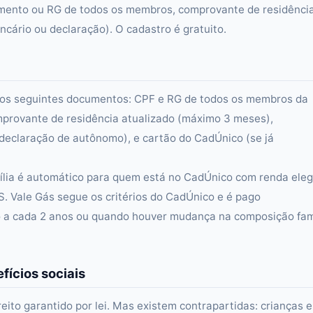
scimento ou RG de todos os membros, comprovante de residênci
cário ou declaração). O cadastro é gratuito.
rá dos seguintes documentos: CPF e RG de todos os membros da
omprovante de residência atualizado (máximo 3 meses),
eclaração de autônomo), e cartão do CadÚnico (se já
mília é automático para quem está no CadÚnico com renda elegí
S. Vale Gás segue os critérios do CadÚnico e é pago
 a cada 2 anos ou quando houver mudança na composição fam
fícios sociais
reito garantido por lei. Mas existem contrapartidas: crianças 