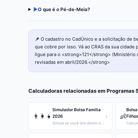
▶
O que é o Pé-de-Meia?
📌
O cadastro no CadÚnico e a solicitação de 
que cobre por isso. Vá ao CRAS da sua cidade p
ligue para o <strong>121</strong> (Ministério 
revisadas em abril/2026.</strong>
Calculadoras relacionadas em
Programas S
Simulador Bolsa Família
Bolsa
👨‍👩‍👧
👶
›
2026
Filho
Simule se você tem direito ao Bolsa Família e calcule o valor.