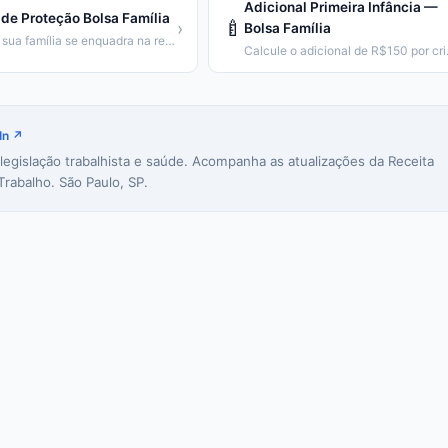
Adicional Primeira Infância —
de Proteção Bolsa Família
🍼
›
Bolsa Família
Veja se sua família se enquadra na regra de proteção (emancipação gradual).
Calcule o adic
In ↗
 legislação trabalhista e saúde. Acompanha as atualizações da Receita
Trabalho. São Paulo, SP.