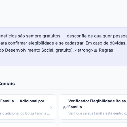
benefícios são sempre gratuitos — desconfie de qualquer pesso
ara confirmar elegibilidade e se cadastrar. Em caso de dúvidas,
do Desenvolvimento Social, gratuito). <strong>📅 Regras
ociais
 Família — Adicional por
Verificador Elegibilidade Bolsa
✅
›
s
Família
Calcule o adicional do Bolsa Família conforme número e idade dos filhos.
Verifique se sua famíl