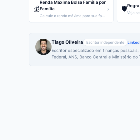
Renda Máxima Bolsa Família por
Regra 
💰
🛡️
›
Família
Calcule a renda máxima para sua família receber o Bolsa Família.
Tiago Oliveira
Escritor independente
Linked
Escritor especializado em finanças pessoais,
Federal, ANS, Banco Central e Ministério do 