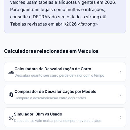
valores usam tabelas e alíquotas vigentes em 2026.
Para questões legais como multas e infrações,
consulte o DETRAN do seu estado. <strong>📅
Tabelas revisadas em abril/2026.</strong>
Calculadoras relacionadas em
Veículos
Calculadora de Desvalorização de Carro
🚗
›
Descubra quanto seu carro perde de valor com o tempo
Comparador de Desvalorização por Modelo
🔄
›
Compare a desvalorização entre dois carros
Simulador: 0km vs Usado
⚖️
›
Descubra se vale mais a pena comprar novo ou usado