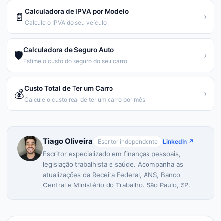
Calculadora de IPVA por Modelo
📄
›
Calcule o IPVA do seu veículo
Calculadora de Seguro Auto
🛡️
›
Estime o custo do seguro do seu carro
Custo Total de Ter um Carro
💰
›
Calcule o custo real de ter um carro por mês
Tiago Oliveira
Escritor independente
LinkedIn ↗
Escritor especializado em finanças pessoais,
legislação trabalhista e saúde. Acompanha as
atualizações da Receita Federal, ANS, Banco
Central e Ministério do Trabalho. São Paulo, SP.