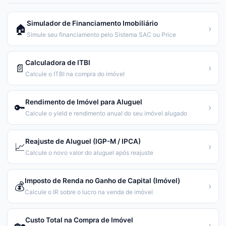
Simulador de Financiamento Imobiliário
🏠
›
Simule seu financiamento pelo Sistema SAC ou Price
Calculadora de ITBI
📄
›
Calcule o ITBI na compra do imóvel
Rendimento de Imóvel para Aluguel
🔑
›
Calcule o yield e rendimento anual do seu imóvel alugado
Reajuste de Aluguel (IGP-M / IPCA)
📈
›
Calcule o novo valor do aluguel após reajuste
Imposto de Renda no Ganho de Capital (Imóvel)
💰
›
Calcule o IR sobre o lucro na venda de imóvel
Custo Total na Compra de Imóvel
🏡
›