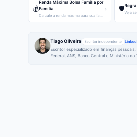
Renda Máxima Bolsa Família por
Regra 
💰
🛡️
›
Família
Calcule a renda máxima para sua família receber o Bolsa Família.
Tiago Oliveira
Escritor independente
Linked
Escritor especializado em finanças pessoais,
Federal, ANS, Banco Central e Ministério do 