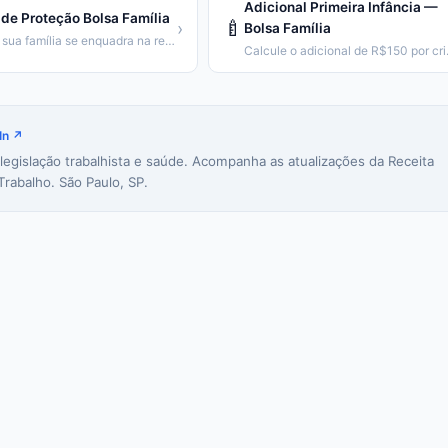
Adicional Primeira Infância —
de Proteção Bolsa Família
🍼
›
Bolsa Família
Veja se sua família se enquadra na regra de proteção (emancipação gradual).
Calcule o adic
In ↗
 legislação trabalhista e saúde. Acompanha as atualizações da Receita
Trabalho. São Paulo, SP.