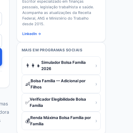
Escritor especializado em finanças
pessoais, legislação trabalhista e saúde.
Acompanha as atualizações da Receita
Federal, ANS e Ministério do Trabalho
desde 2015.
LinkedIn →
MAIS EM
PROGRAMAS SOCIAIS
Simulador Bolsa Família
👨‍👩‍👧
›
2026
Bolsa Família — Adicional por
👶
›
Filhos
Verificador Elegibilidade Bolsa
✅
›
amas
Família
adora
Renda Máxima Bolsa Família por
s
💰
›
Família