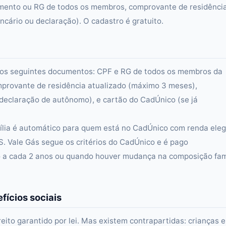
scimento ou RG de todos os membros, comprovante de residênci
cário ou declaração). O cadastro é gratuito.
rá dos seguintes documentos: CPF e RG de todos os membros da
omprovante de residência atualizado (máximo 3 meses),
eclaração de autônomo), e cartão do CadÚnico (se já
mília é automático para quem está no CadÚnico com renda elegí
S. Vale Gás segue os critérios do CadÚnico e é pago
 a cada 2 anos ou quando houver mudança na composição fam
fícios sociais
reito garantido por lei. Mas existem contrapartidas: crianças 