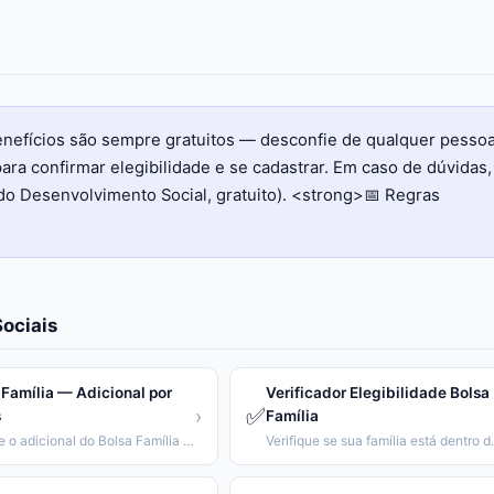
benefícios são sempre gratuitos — desconfie de qualquer pesso
ara confirmar elegibilidade e se cadastrar. Em caso de dúvidas,
do Desenvolvimento Social, gratuito). <strong>📅 Regras
ociais
 Família — Adicional por
Verificador Elegibilidade Bolsa
✅
›
s
Família
Calcule o adicional do Bolsa Família conforme número e idade dos filhos.
Verifique se sua famíl