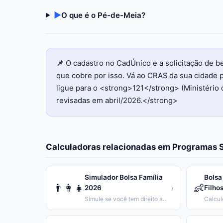
▶
O que é o Pé-de-Meia?
📌
O cadastro no CadÚnico e a solicitação de 
que cobre por isso. Vá ao CRAS da sua cidade p
ligue para o <strong>121</strong> (Ministério 
revisadas em abril/2026.</strong>
Calculadoras relacionadas em
Programas S
Simulador Bolsa Família
Bolsa
👨‍👩‍👧
👶
›
2026
Filho
Simule se você tem direito ao Bolsa Família e calcule o valor.