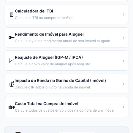
Calculadora de ITBI
📄
›
Calcule o ITBI na compra do imóvel
Rendimento de Imóvel para Aluguel
🔑
›
Calcule o yield e rendimento anual do seu imóvel alugado
Reajuste de Aluguel (IGP-M / IPCA)
📈
›
Calcule o novo valor do aluguel após reajuste
Imposto de Renda no Ganho de Capital (Imóvel)
💰
›
Calcule o IR sobre o lucro na venda de imóvel
Custo Total na Compra de Imóvel
🏡
›
Calcule todos os custos envolvidos na compra de um imóvel