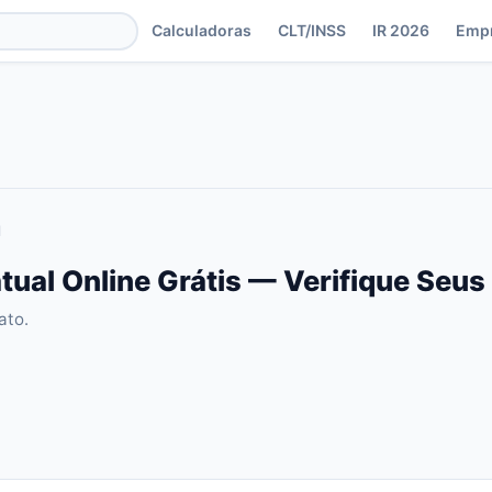
Calculadoras
CLT/INSS
IR 2026
Emp
l
tual Online Grátis — Verifique Seus
ato.