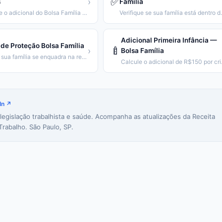
✅
›
s
Família
Calcule o adicional do Bolsa Família conforme número e idade dos filhos.
Verifique se sua famíl
Adicional Primeira Infância —
de Proteção Bolsa Família
🍼
›
Bolsa Família
Veja se sua família se enquadra na regra de proteção (emancipação gradual).
Calcule o adic
In ↗
 legislação trabalhista e saúde. Acompanha as atualizações da Receita
Trabalho. São Paulo, SP.