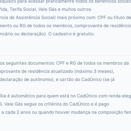
requisito para acessar praticamente todos os benefícios sociai
da, Tarifa Social, Vale Gás e muitos outros.
cia de Assistência Social) mais próximo com: CPF ou título d
scimento ou RG de todos os membros, comprovante de residênci
cário ou declaração). O cadastro é gratuito.
rá dos seguintes documentos: CPF e RG de todos os membros da
omprovante de residência atualizado (máximo 3 meses),
eclaração de autônomo), e cartão do CadÚnico (se já
mília é automático para quem está no CadÚnico com renda elegí
S. Vale Gás segue os critérios do CadÚnico e é pago
 a cada 2 anos ou quando houver mudança na composição fam