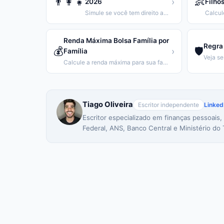
👨‍👩‍👧
👶
›
2026
Filho
Simule se você tem direito ao Bolsa Família e calcule o valor.
Renda Máxima Bolsa Família por
Regra 
💰
🛡️
›
Família
Calcule a renda máxima para sua família receber o Bolsa Família.
Tiago Oliveira
Escritor independente
Linked
Escritor especializado em finanças pessoais,
Federal, ANS, Banco Central e Ministério do 