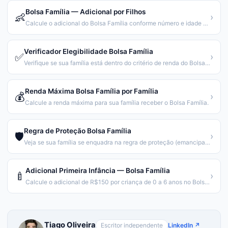
Bolsa Família — Adicional por Filhos
👶
›
Calcule o adicional do Bolsa Família conforme número e idade dos filhos.
Verificador Elegibilidade Bolsa Família
✅
›
Verifique se sua família está dentro do critério de renda do Bolsa Família.
Renda Máxima Bolsa Família por Família
💰
›
Calcule a renda máxima para sua família receber o Bolsa Família.
Regra de Proteção Bolsa Família
🛡️
›
Veja se sua família se enquadra na regra de proteção (emancipação gradual).
Adicional Primeira Infância — Bolsa Família
🍼
›
Calcule o adicional de R$150 por criança de 0 a 6 anos no Bolsa Família.
Tiago Oliveira
Escritor independente
LinkedIn ↗