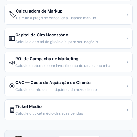
Calculadora de Markup
🏷️
›
Calcule o preço de venda ideal usando markup
Capital de Giro Necessário
💵
›
Calcule o capital de giro inicial para seu negócio
ROI de Campanha de Marketing
📣
›
Calcule o retorno sobre investimento de uma campanha
CAC — Custo de Aquisição de Cliente
🎯
›
Calcule quanto custa adquirir cada novo cliente
Ticket Médio
🧾
›
Calcule o ticket médio das suas vendas