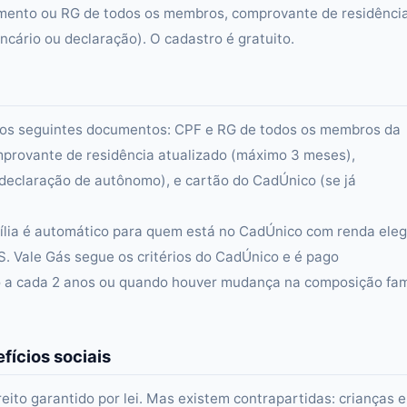
scimento ou RG de todos os membros, comprovante de residênci
cário ou declaração). O cadastro é gratuito.
rá dos seguintes documentos: CPF e RG de todos os membros da
omprovante de residência atualizado (máximo 3 meses),
eclaração de autônomo), e cartão do CadÚnico (se já
mília é automático para quem está no CadÚnico com renda elegí
S. Vale Gás segue os critérios do CadÚnico e é pago
 a cada 2 anos ou quando houver mudança na composição fam
fícios sociais
reito garantido por lei. Mas existem contrapartidas: crianças 