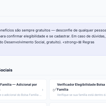
benefícios são sempre gratuitos — desconfie de qualquer pesso
ara confirmar elegibilidade e se cadastrar. Em caso de dúvidas,
do Desenvolvimento Social, gratuito). <strong>📅 Regras
ociais
 Família — Adicional por
Verificador Elegibilidade Bolsa
✅
›
s
Família
Calcule o adicional do Bolsa Família conforme número e idade dos filhos.
Verifique se sua famíl