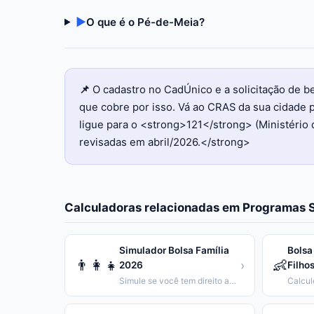
▶
O que é o Pé-de-Meia?
📌
O cadastro no CadÚnico e a solicitação de 
que cobre por isso. Vá ao CRAS da sua cidade p
ligue para o <strong>121</strong> (Ministério 
revisadas em abril/2026.</strong>
Calculadoras relacionadas em
Programas S
Simulador Bolsa Família
Bolsa
👨‍👩‍👧
👶
›
2026
Filho
Simule se você tem direito ao Bolsa Família e calcule o valor.