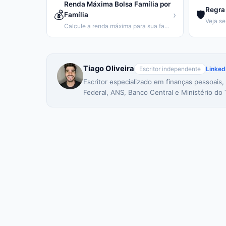
Renda Máxima Bolsa Família por
Regra 
💰
🛡️
›
Família
Calcule a renda máxima para sua família receber o Bolsa Família.
Tiago Oliveira
Escritor independente
Linked
Escritor especializado em finanças pessoais,
Federal, ANS, Banco Central e Ministério do 