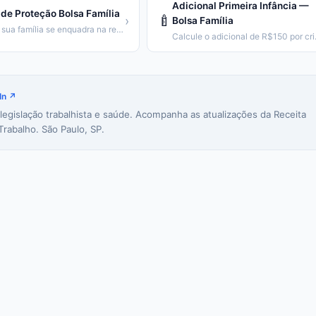
Adicional Primeira Infância —
de Proteção Bolsa Família
🍼
›
Bolsa Família
Veja se sua família se enquadra na regra de proteção (emancipação gradual).
Calcule o adic
In ↗
 legislação trabalhista e saúde. Acompanha as atualizações da Receita
Trabalho. São Paulo, SP.