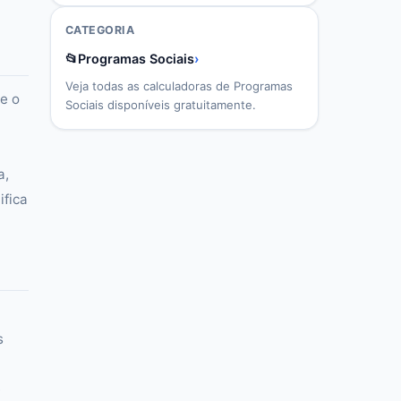
CATEGORIA
📂
Programas Sociais
›
Veja todas as calculadoras de
Programas
me o
Sociais
disponíveis gratuitamente.
a,
ifica
s
e