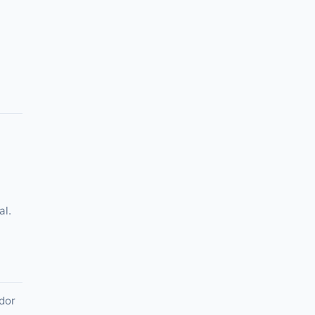
al.
dor