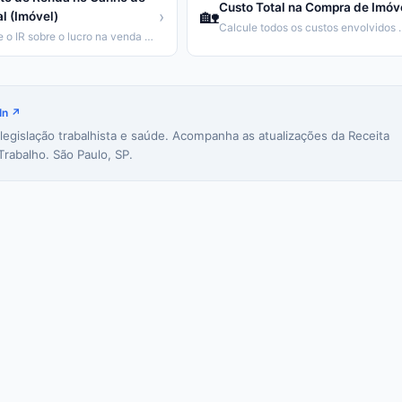
Custo Total na Compra de Imóv
🏡
›
l (Imóvel)
Calcule todos os custo
Calcule o IR sobre o lucro na venda de imóvel
In ↗
 legislação trabalhista e saúde. Acompanha as atualizações da Receita
Trabalho. São Paulo, SP.