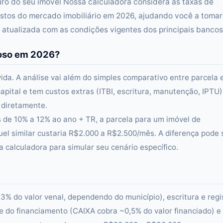
uturo do seu imóvel Nossa calculadora considera as taxas de
ustos do mercado imobiliário em 2026, ajudando você a tomar
e atualizada com as condições vigentes dos principais bancos
joso em 2026?
ida. A análise vai além do simples comparativo entre parcela 
apital e tem custos extras (ITBI, escritura, manutenção, IPTU)
 diretamente.
s de 10% a 12% ao ano + TR, a parcela para um imóvel de
l similar custaria R$2.000 a R$2.500/mês. A diferença pode 
a calculadora para simular seu cenário específico.
 3% do valor venal, dependendo do município), escritura e regi
ise do financiamento (CAIXA cobra ~0,5% do valor financiado) e