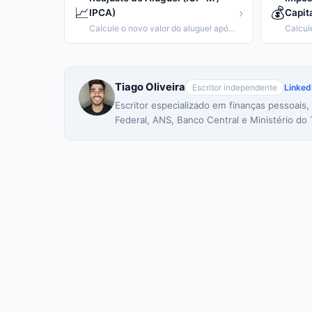
📈
💰
›
IPCA)
Capita
Calcule o novo valor do aluguel após reajuste
Tiago Oliveira
Escritor independente
Linked
Escritor especializado em finanças pessoais,
Federal, ANS, Banco Central e Ministério do 