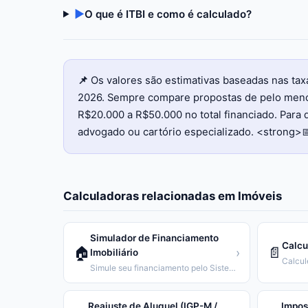
▶
O que é ITBI e como é calculado?
📌
Os valores são estimativas baseadas nas tax
2026. Sempre compare propostas de pelo menos
R$20.000 a R$50.000 no total financiado. Para q
advogado ou cartório especializado. <strong>
Calculadoras relacionadas em
Imóveis
Simulador de Financiamento
Calcu
🏠
📄
›
Imobiliário
Calcul
Simule seu financiamento pelo Sistema SAC ou Price
Reajuste de Aluguel (IGP-M /
Impos