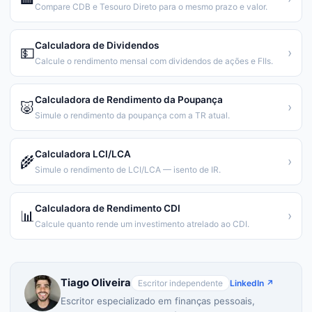
Compare CDB e Tesouro Direto para o mesmo prazo e valor.
Calculadora de Dividendos
💵
›
Calcule o rendimento mensal com dividendos de ações e FIIs.
Calculadora de Rendimento da Poupança
🐷
›
Simule o rendimento da poupança com a TR atual.
Calculadora LCI/LCA
🌾
›
Simule o rendimento de LCI/LCA — isento de IR.
Calculadora de Rendimento CDI
📊
›
Calcule quanto rende um investimento atrelado ao CDI.
Tiago Oliveira
Escritor independente
LinkedIn ↗
Escritor especializado em finanças pessoais,