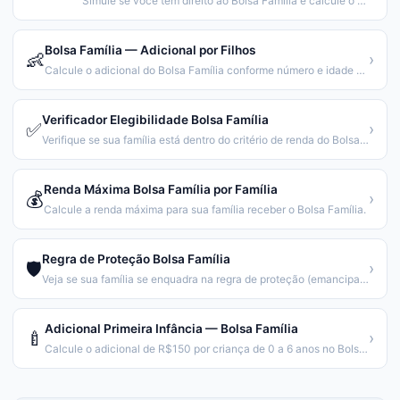
Simule se você tem direito ao Bolsa Família e calcule o valor.
Bolsa Família — Adicional por Filhos
👶
›
Calcule o adicional do Bolsa Família conforme número e idade dos filhos.
Verificador Elegibilidade Bolsa Família
✅
›
Verifique se sua família está dentro do critério de renda do Bolsa Família.
Renda Máxima Bolsa Família por Família
💰
›
Calcule a renda máxima para sua família receber o Bolsa Família.
Regra de Proteção Bolsa Família
🛡️
›
Veja se sua família se enquadra na regra de proteção (emancipação gradual).
Adicional Primeira Infância — Bolsa Família
🍼
›
Calcule o adicional de R$150 por criança de 0 a 6 anos no Bolsa Família.