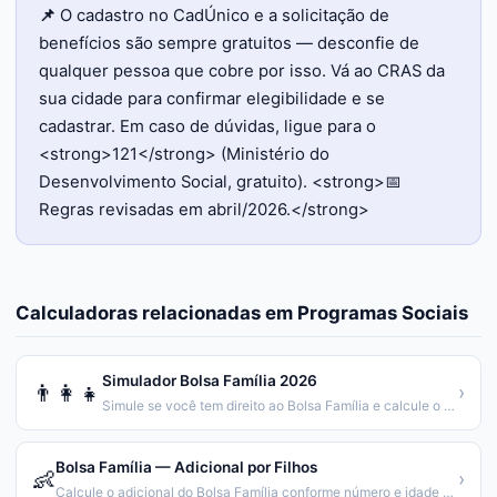
📌
O cadastro no CadÚnico e a solicitação de
benefícios são sempre gratuitos — desconfie de
qualquer pessoa que cobre por isso. Vá ao CRAS da
sua cidade para confirmar elegibilidade e se
cadastrar. Em caso de dúvidas, ligue para o
<strong>121</strong> (Ministério do
Desenvolvimento Social, gratuito). <strong>📅
Regras revisadas em abril/2026.</strong>
Calculadoras relacionadas em
Programas Sociais
Simulador Bolsa Família 2026
👨‍👩‍👧
›
Simule se você tem direito ao Bolsa Família e calcule o valor.
Bolsa Família — Adicional por Filhos
👶
›
Calcule o adicional do Bolsa Família conforme número e idade dos filhos.