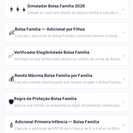
Simulador Bolsa Família 2026
👨‍👩‍👧
›
Simule se você tem direito ao Bolsa Família e calcule o valor.
Bolsa Família — Adicional por Filhos
👶
›
Calcule o adicional do Bolsa Família conforme número e idade dos filhos.
Verificador Elegibilidade Bolsa Família
✅
›
Verifique se sua família está dentro do critério de renda do Bolsa Família.
Renda Máxima Bolsa Família por Família
💰
›
Calcule a renda máxima para sua família receber o Bolsa Família.
Regra de Proteção Bolsa Família
🛡️
›
Veja se sua família se enquadra na regra de proteção (emancipação gradual).
Adicional Primeira Infância — Bolsa Família
🍼
›
Calcule o adicional de R$150 por criança de 0 a 6 anos no Bolsa Família.