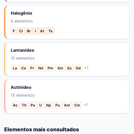
Halogênio
6
elementos
F
Cl
Br
I
At
Ts
Lantanídeo
15
elementos
+
7
La
Ce
Pr
Nd
Pm
Sm
Eu
Gd
Actinídeo
15
elementos
+
7
Ac
Th
Pa
U
Np
Pu
Am
Cm
Elementos mais consultados