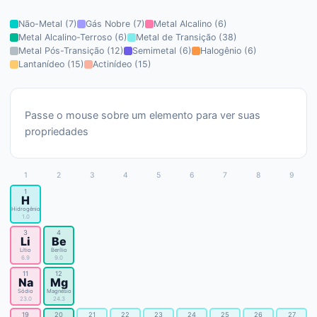
Não-Metal
(
7
)
Gás Nobre
(
7
)
Metal Alcalino
(
6
)
Metal Alcalino-Terroso
(
6
)
Metal de Transição
(
38
)
Metal Pós-Transição
(
12
)
Semimetal
(
6
)
Halogênio
(
6
)
Lantanídeo
(
15
)
Actinídeo
(
15
)
Passe o mouse sobre um elemento para ver suas
propriedades
1
2
3
4
5
6
7
8
9
1
H
Hidrogênio
1.0
3
4
Li
Be
Lítio
Berílio
6.9
9.0
11
12
Na
Mg
Sódio
Magnésio
23.0
24.3
19
20
21
22
23
24
25
26
27