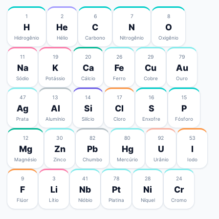
1
2
6
7
8
H
He
C
N
O
Hidrogênio
Hélio
Carbono
Nitrogênio
Oxigênio
11
19
20
26
29
79
Na
K
Ca
Fe
Cu
Au
Sódio
Potássio
Cálcio
Ferro
Cobre
Ouro
47
13
14
17
16
15
Ag
Al
Si
Cl
S
P
Prata
Alumínio
Silício
Cloro
Enxofre
Fósforo
12
30
82
80
92
53
Mg
Zn
Pb
Hg
U
I
Magnésio
Zinco
Chumbo
Mercúrio
Urânio
Iodo
9
3
41
78
28
24
F
Li
Nb
Pt
Ni
Cr
Flúor
Lítio
Nióbio
Platina
Níquel
Cromo