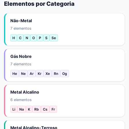
Elementos por Categoria
Não-Metal
7
elementos
H
C
N
O
P
S
Se
Gás Nobre
7
elementos
He
Ne
Ar
Kr
Xe
Rn
Og
Metal Alcalino
6
elementos
Li
Na
K
Rb
Cs
Fr
Metal Alcalino-Terroso