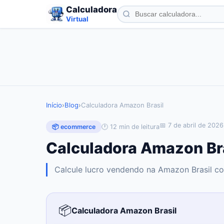
Calculadora
Virtual
Início
›
Blog
›
Calculadora Amazon Brasil
📅
7 de abril de 2026
🕐
12
min de leitura
📦
ecommerce
Calculadora Amazon Br
Calcule lucro vendendo na Amazon Brasil co
📦
Calculadora Amazon Brasil