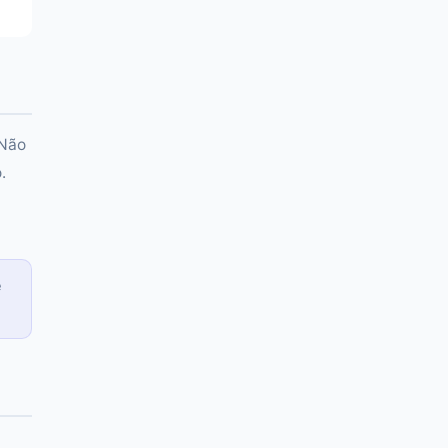
 Não
.
e