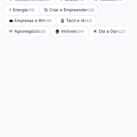
⚡
Energia
🚀
Criar e Empreender
(
35
)
(
35
)
💼
Empresas e RH
🤖
Tech e IA
(
39
)
(
33
)
🌱
Agronegócio
🏠
Imóveis
☀️
Dia a Dia
(
25
)
(
34
)
(
522
)