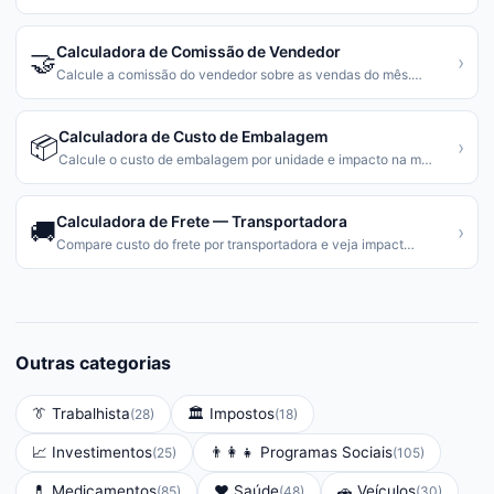
Calculadora de Comissão de Vendedor
🤝
›
Calcule a comissão do vendedor sobre as vendas do mês.
…
Calculadora de Custo de Embalagem
📦
›
Calcule o custo de embalagem por unidade e impacto na m
…
Calculadora de Frete — Transportadora
🚚
›
Compare custo do frete por transportadora e veja impact
…
Outras categorias
👔
Trabalhista
🏛️
Impostos
(
28
)
(
18
)
📈
Investimentos
👨‍👩‍👧
Programas Sociais
(
25
)
(
105
)
💊
Medicamentos
❤️
Saúde
🚗
Veículos
(
85
)
(
48
)
(
30
)