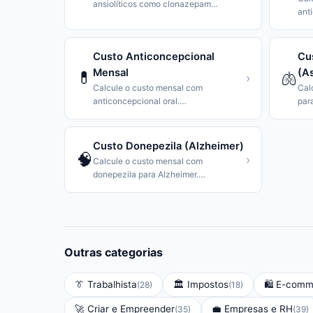
ansiolíticos como clonazepam
…
ant
Custo Anticoncepcional
Cu
Mensal
(A
💊
🫁
›
Calcule o custo mensal com
Cal
anticoncepcional oral.
…
par
Custo Donepezila (Alzheimer)
🧠
›
Calcule o custo mensal com
donepezila para Alzheimer.
…
Outras categorias
👔
Trabalhista
🏛️
Impostos
🛍️
E-comm
(
28
)
(
18
)
🚀
Criar e Empreender
💼
Empresas e RH
(
35
)
(
39
)