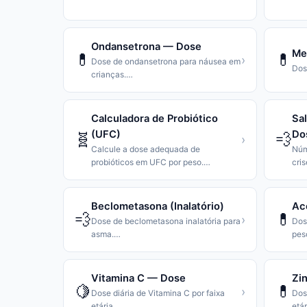
Ondansetrona — Dose
Me
💊
💊
›
Dose de ondansetrona para náusea em
Dos
crianças.
…
Calculadora de Probiótico
Sa
(UFC)
Do
🧬
💨
›
Calcule a dose adequada de
Núm
probióticos em UFC por peso.
…
cri
Beclometasona (Inalatório)
Ac
💨
💊
›
Dose de beclometasona inalatória para
Dose
asma.
…
pes
Vitamina C — Dose
Zin
🍋
💊
›
Dose diária de Vitamina C por faixa
Dos
etária.
…
etár