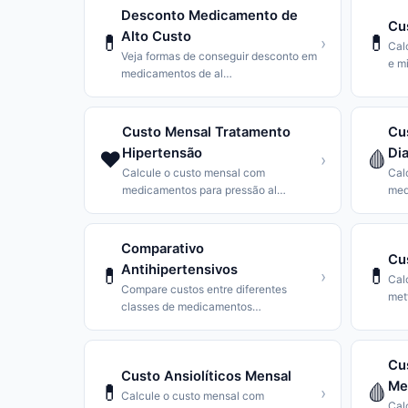
Desconto Medicamento de
Cu
Alto Custo
💊
💊
›
Cal
Veja formas de conseguir desconto em
e mi
medicamentos de al
…
Custo Mensal Tratamento
Cu
Hipertensão
Di
❤️
🩸
›
Calcule o custo mensal com
Cal
medicamentos para pressão al
…
med
Comparativo
Cu
Antihipertensivos
💊
💊
›
Cal
Compare custos entre diferentes
met
classes de medicamentos
…
Cu
Custo Ansiolíticos Mensal
Me
💊
🩸
›
Calcule o custo mensal com
Cal