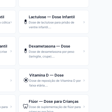
til
Lactulose — Dose Infantil
💊
›
›
a cólica
Dose de lactulose para prisão de
ventre infantil.
…
ntil
Dexametasona — Dose
💊
›
›
crise
Dose de dexametasona por peso
(laringite, crupe).
…
l
Vitamina D — Dose
☀️
›
›
Dose de reposição de Vitamina D por
faixa etária.
…
Flúor — Dose para Crianças
🦷
›
›
o para
Dose de suplementação de flúor para
crianças por faixa
…