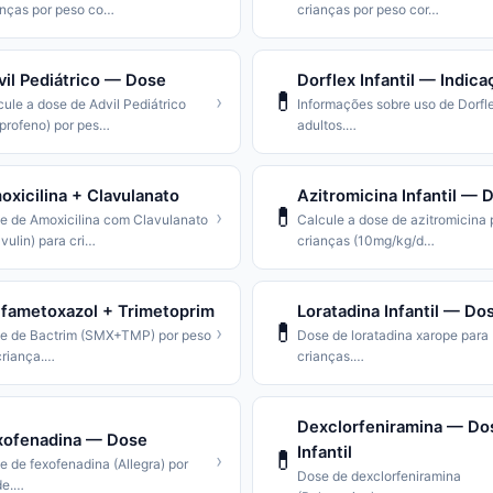
anças por peso co
…
crianças por peso cor
…
vil Pediátrico — Dose
Dorflex Infantil — Indica
💊
›
ule a dose de Advil Pediátrico
Informações sobre uso de Dorfl
profeno) por pes
…
adultos.
…
xicilina + Clavulanato
Azitromicina Infantil — 
💊
›
e de Amoxicilina com Clavulanato
Calcule a dose de azitromicina 
vulin) para cri
…
crianças (10mg/kg/d
…
lfametoxazol + Trimetoprim
Loratadina Infantil — Do
💊
›
e de Bactrim (SMX+TMP) por peso
Dose de loratadina xarope para
criança.
…
crianças.
…
Dexclorfeniramina — Do
xofenadina — Dose
Infantil
💊
›
e de fexofenadina (Allegra) por
Dose de dexclorfeniramina
de.
…