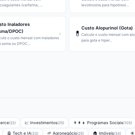
icoagulantes (varfarina,
…
levotiroxina para hipotireoi
…
sto Inaladores
Custo Alopurinol (Gota)
sma/DPOC)
💊
›
Calcule o custo mensal com alo
cule o custo mensal com inaladores
para gota e hiper
…
a asma ou DPOC
…
erce
📈
Investimentos
👨‍👩‍👧
Programas Sociais
(
22
)
(
25
)
(
105
)
🤖
Tech e IA
🌱
Agronegócio
🏠
Imóveis
☀️
(
33
)
(
25
)
(
34
)