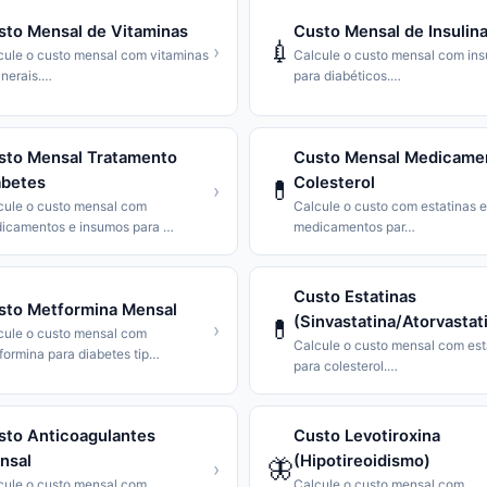
sto Mensal de Vitaminas
Custo Mensal de Insulin
💉
›
cule o custo mensal com vitaminas
Calcule o custo mensal com ins
nerais.
…
para diabéticos.
…
sto Mensal Tratamento
Custo Mensal Medicame
abetes
Colesterol
💊
›
cule o custo mensal com
Calcule o custo com estatinas e
icamentos e insumos para
…
medicamentos par
…
Custo Estatinas
sto Metformina Mensal
(Sinvastatina/Atorvastat
💊
›
cule o custo mensal com
Calcule o custo mensal com est
formina para diabetes tip
…
para colesterol.
…
sto Anticoagulantes
Custo Levotiroxina
nsal
(Hipotireoidismo)
🦋
›
cule o custo mensal com
Calcule o custo mensal com