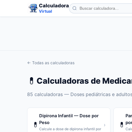
Calculadora
Virtual
← Todas as calculadoras
💊
Calculadoras de
Medica
85
calculadoras —
Doses pediátricas e adulto
Dipirona Infantil — Dose por
Pa
Peso
po
💊
💊
›
Calcule a dose de dipirona infantil por
Cal