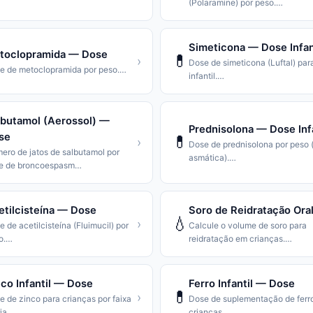
(Polaramine) por peso.
…
Simeticona — Dose Infan
toclopramida — Dose
💊
›
Dose de simeticona (Luftal) par
e de metoclopramida por peso.
…
infantil.
…
lbutamol (Aerossol) —
Prednisolona — Dose Infa
se
💊
›
Dose de prednisolona por peso (
ero de jatos de salbutamol por
asmática).
…
se de broncoespasm
…
etilcisteína — Dose
Soro de Reidratação Ora
💧
›
 de acetilcisteína (Fluimucil) por
Calcule o volume de soro para
o.
…
reidratação em crianças.
…
co Infantil — Dose
Ferro Infantil — Dose
💊
›
e de zinco para crianças por faixa
Dose de suplementação de ferr
ia.
…
crianças.
…