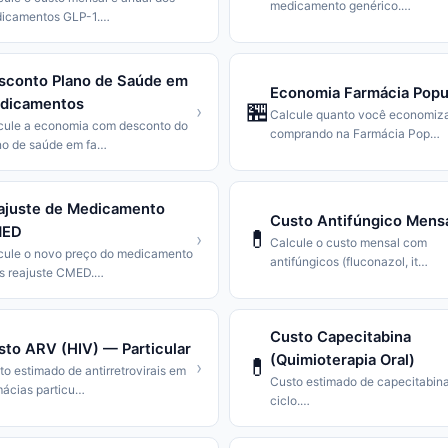
medicamento genérico.
…
icamentos GLP-1.
…
sconto Plano de Saúde em
Economia Farmácia Popu
dicamentos
🏪
›
Calcule quanto você economiz
cule a economia com desconto do
comprando na Farmácia Pop
…
no de saúde em fa
…
ajuste de Medicamento
Custo Antifúngico Mens
ED
💊
›
Calcule o custo mensal com
cule o novo preço do medicamento
antifúngicos (fluconazol, it
…
s reajuste CMED.
…
Custo Capecitabina
sto ARV (HIV) — Particular
(Quimioterapia Oral)
💊
›
o estimado de antirretrovirais em
Custo estimado de capecitabina
mácias particu
…
ciclo.
…