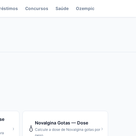
réstimos
Concursos
Saúde
Ozempic
ose
Novalgina Gotas — Dose
💧
›
›
Calcule a dose de Novalgina gotas por
ara
peso.
…