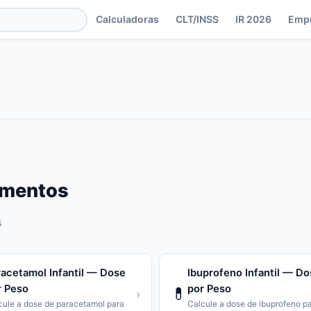
Calculadoras
CLT/INSS
IR 2026
Emp
mentos
s
racetamol Infantil — Dose
Ibuprofeno Infantil — D
r Peso
por Peso
💊
›
cule a dose de paracetamol para
Calcule a dose de ibuprofeno p