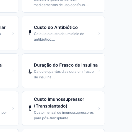
medicamentos de uso contínuo.
…
lar
Custo do Antibiótico
💊
›
›
a
Calcule o custo de um ciclo de
antibiótico.
…
al
Duração do Frasco de Insulina
💉
›
›
Calcule quantos dias dura um frasco
de insulina.
…
Custo Imunossupressor
(Transplantado)
💊
›
›
 por
Custo mensal de imunossupressores
para pós-transplante.
…