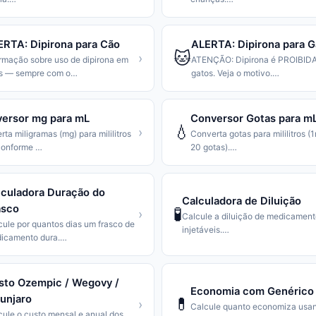
RTA: Dipirona para Cão
ALERTA: Dipirona para G
🐱
›
rmação sobre uso de dipirona em
ATENÇÃO: Dipirona é PROIBIDA
s — sempre com o
…
gatos. Veja o motivo.
…
ersor mg para mL
Conversor Gotas para m
💧
›
ta miligramas (mg) para mililitros
Converta gotas para mililitros (
conforme
…
20 gotas).
…
lculadora Duração do
Calculadora de Diluição
asco
🧪
›
Calcule a diluição de medicamen
cule por quantos dias um frasco de
injetáveis.
…
icamento dura.
…
sto Ozempic / Wegovy /
Economia com Genérico
unjaro
💊
›
Calcule quanto economiza usa
cule o custo mensal e anual dos