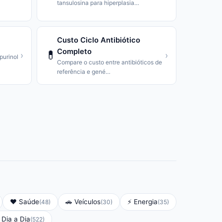
tansulosina para hiperplasia
…
Custo Ciclo Antibiótico
Completo
💊
›
›
purinol
Compare o custo entre antibióticos de
referência e gené
…
❤️
Saúde
🚗
Veículos
⚡
Energia
(
48
)
(
30
)
(
35
)
Dia a Dia
(
522
)