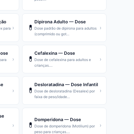
ção
Dipirona Adulto — Dose
💊
›
›
ex para
Dose padrão de dipirona para adultos
(comprimido ou got
…
Dose
Cefalexina — Dose
💊
›
›
para
Dose de cefalexina para adultos e
crianças.
…
se
Desloratadina — Dose Infantil
💊
›
›
Dose de desloratadina (Desalex) por
faixa de peso/idade
…
se
Domperidona — Dose
💊
›
›
Dose de domperidona (Motilium) por
peso para crianças.
…