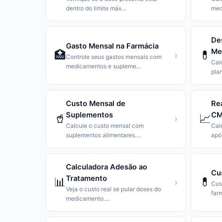
dentro do limite máx
…
med
De
Gasto Mensal na Farmácia
Me
🏥
💊
›
Controle seus gastos mensais com
Cal
medicamentos e supleme
…
pla
Custo Mensal de
Re
Suplementos
CM
🥤
📈
›
Calcule o custo mensal com
Cal
suplementos alimentares.
…
apó
Calculadora Adesão ao
Cu
Tratamento
📊
💊
›
Cust
Veja o custo real se pular doses do
far
medicamento.
…