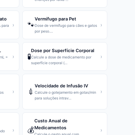
ato
Vermífugo para Pet
🐾
›
›
 para
Dose de vermífugo para cães e gatos
por peso.
…
L
Dose por Superfície Corporal
🧪
›
›
1mL =
Calcule a dose de medicamento por
superfície corporal (
…
Velocidade de Infusão IV
💉
›
›
tos
Calcule o gotejamento em gotas/min
para soluções intrav
…
Custo Anual de
Medicamentos
💰
›
›
ndo
Calcule o gasto anual com