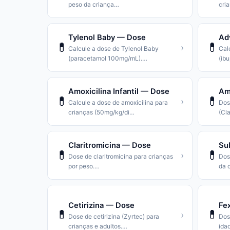
peso da criança
…
cri
Tylenol Baby — Dose
Ad
💊
💊
›
Calcule a dose de Tylenol Baby
Calc
(paracetamol 100mg/mL).
…
(ibu
Amoxicilina Infantil — Dose
Amo
💊
💊
›
Calcule a dose de amoxicilina para
Dos
crianças (50mg/kg/di
…
(Cla
Claritromicina — Dose
Su
💊
💊
›
Dose de claritromicina para crianças
Dos
por peso.
…
da 
Cetirizina — Dose
Fe
💊
💊
›
Dose de cetirizina (Zyrtec) para
Dos
crianças e adultos.
…
ida