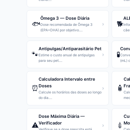
Ômega 3 — Dose Diária
ALE
🐟
🐕
›
Dose recomendada de Ômega 3
Info
(EPA+DHA) por objetivo.
…
cãe
Antipulgas/Antiparasitário Pet
Conv
🐾
🧪
›
Estime o custo anual de antipulgas
Conver
para seu pet.
…
(mL) 
Calculadora Intervalo entre
Ca
Doses
Fr
⏰
🧴
›
Calcule os horários das doses ao longo
Cal
do dia.
…
med
Dose Máxima Diária —
Cu
Verificador
Mo
⚠️
💉
›
Verifique se a dose prescrita está
Cal