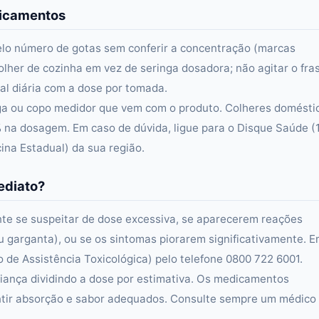
dicamentos
elo número de gotas sem conferir a concentração (marcas
olher de cozinha em vez de seringa dosadora; não agitar o fra
al diária com a dose por tomada.
ga ou copo medidor que vem com o produto. Colheres domésti
 na dosagem. Em caso de dúvida, ligue para o Disque Saúde (
na Estadual) da sua região.
ediato?
e se suspeitar de dose excessiva, se aparecerem reações
e ou garganta), ou se os sintomas piorarem significativamente. 
 de Assistência Toxicológica) pelo telefone 0800 722 6001.
iança dividindo a dose por estimativa. Os medicamentos
antir absorção e sabor adequados. Consulte sempre um médico