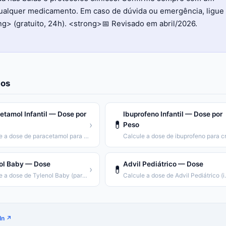
qualquer medicamento. Em caso de dúvida ou emergência, ligue
> (gratuito, 24h). <strong>📅 Revisado em abril/2026.
os
etamol Infantil — Dose por
Ibuprofeno Infantil — Dose por
💊
›
Peso
Calcule a dose de paracetamol para crianças por peso corporal.
ol Baby — Dose
Advil Pediátrico — Dose
💊
›
Calcule a dose de Tylenol Baby (paracetamol 100mg/mL).
Calcule a dose de
In ↗