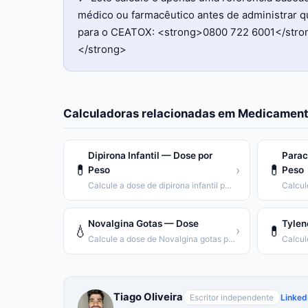
médico ou farmacêutico antes de administrar 
para o CEATOX: <strong>0800 722 6001</strong
</strong>
Calculadoras relacionadas em
Medicament
Dipirona Infantil — Dose por
Parac
💊
💊
›
Peso
Peso
Calcule a dose de dipirona infantil por peso da criança.
Novalgina Gotas — Dose
Tylen
💧
💊
›
Calcule a dose de Novalgina gotas por peso.
Tiago Oliveira
Escritor independente
Linked