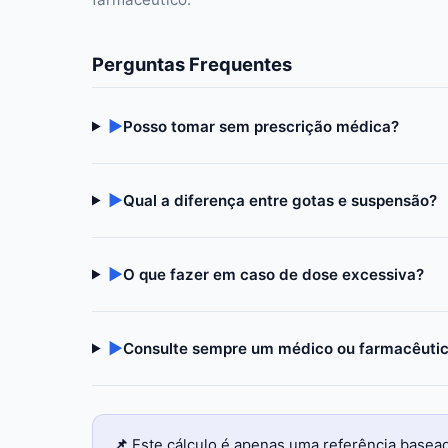
Perguntas Frequentes
▶
Posso tomar sem prescrição médica?
▶
Qual a diferença entre gotas e suspensão?
▶
O que fazer em caso de dose excessiva?
▶
Consulte sempre um médico ou farmacêuti
📌
Este cálculo é apenas uma referência basea