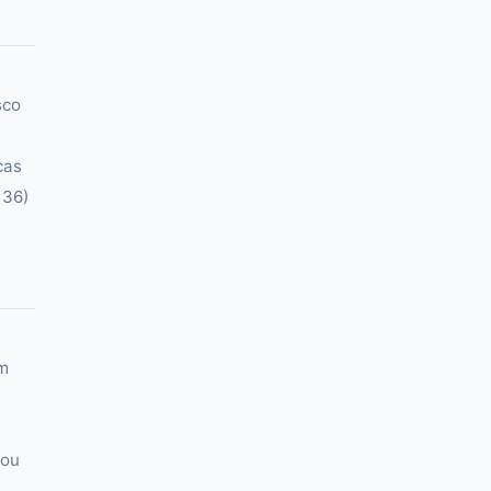
sco
cas
136)
Em
 ou