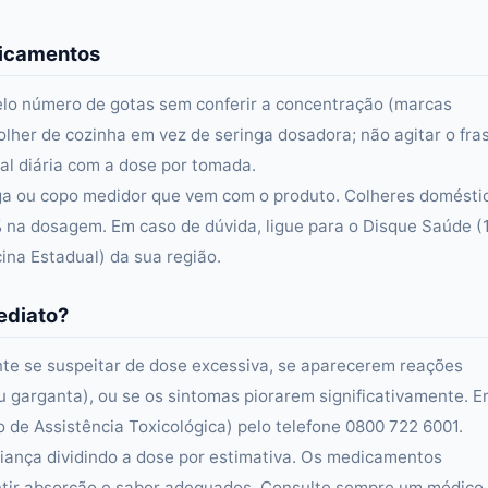
dicamentos
elo número de gotas sem conferir a concentração (marcas
olher de cozinha em vez de seringa dosadora; não agitar o fra
al diária com a dose por tomada.
ga ou copo medidor que vem com o produto. Colheres domésti
 na dosagem. Em caso de dúvida, ligue para o Disque Saúde (
na Estadual) da sua região.
ediato?
e se suspeitar de dose excessiva, se aparecerem reações
e ou garganta), ou se os sintomas piorarem significativamente. 
 de Assistência Toxicológica) pelo telefone 0800 722 6001.
iança dividindo a dose por estimativa. Os medicamentos
antir absorção e sabor adequados. Consulte sempre um médico