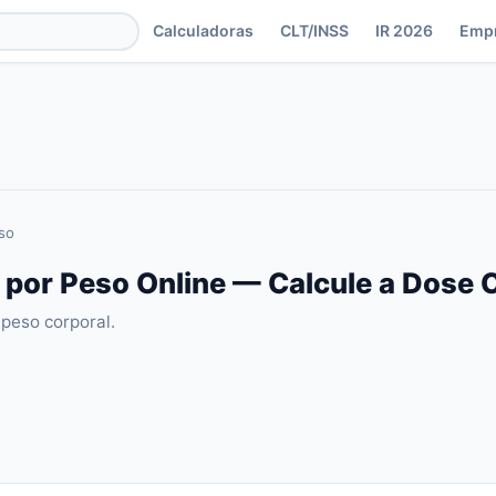
Calculadoras
CLT/INSS
IR 2026
Emp
so
 por Peso Online — Calcule a Dose 
 peso corporal.