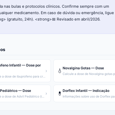
da nas bulas e protocolos clínicos. Confirme sempre com um
qualquer medicamento. Em caso de dúvida ou emergência, ligue
> (gratuito, 24h). <strong>📅 Revisado em abril/2026.
os
ofeno Infantil — Dose por
Novalgina Gotas — Dose
💧
›
Calcule a dose de ibuprofeno para crianças por peso corporal.
 Pediátrico — Dose
Dorflex Infantil — Indicação
💊
›
Calcule a dose de Advil Pediátrico (ibuprofeno) por peso.
Info