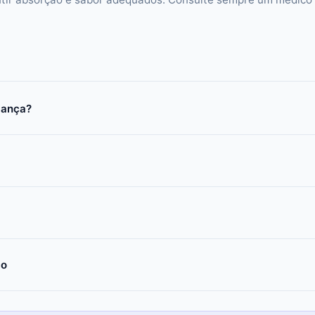
iança?
co