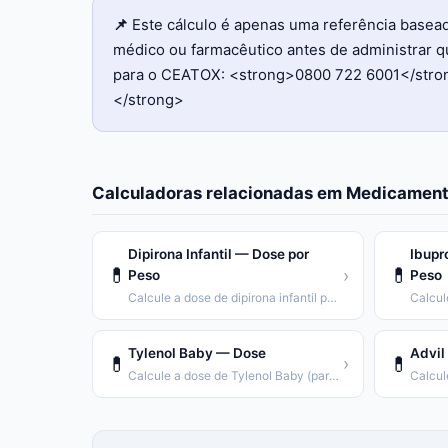
📌
Este cálculo é apenas uma referência basea
médico ou farmacêutico antes de administrar 
para o CEATOX: <strong>0800 722 6001</strong
</strong>
Calculadoras relacionadas em
Medicament
Dipirona Infantil — Dose por
Ibupr
💊
💊
›
Peso
Peso
Calcule a dose de dipirona infantil por peso da criança.
Tylenol Baby — Dose
Advil
💊
💊
›
Calcule a dose de Tylenol Baby (paracetamol 100mg/mL).