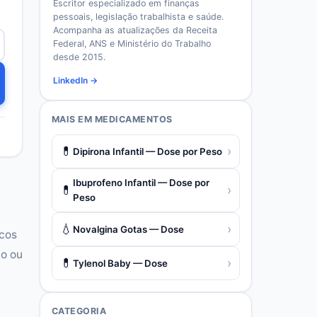
Escritor especializado em finanças
pessoais, legislação trabalhista e saúde.
Acompanha as atualizações da Receita
Federal, ANS e Ministério do Trabalho
desde 2015.
LinkedIn →
MAIS EM
MEDICAMENTOS
💊
›
Dipirona Infantil — Dose por Peso
Ibuprofeno Infantil — Dose por
💊
›
Peso
💧
›
Novalgina Gotas — Dose
icos
co ou
💊
›
Tylenol Baby — Dose
CATEGORIA