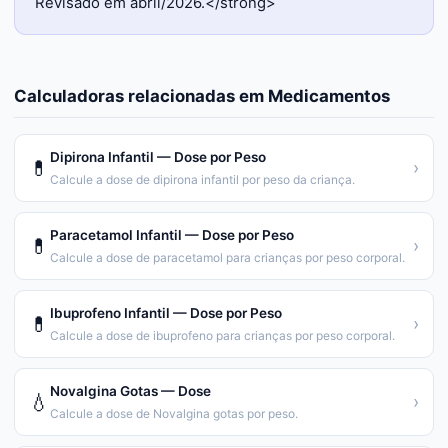
Revisado em abril/2026.</strong>
Calculadoras relacionadas em
Medicamentos
Dipirona Infantil — Dose por Peso
💊
›
Calcule a dose de dipirona infantil por peso da criança.
Paracetamol Infantil — Dose por Peso
💊
›
Calcule a dose de paracetamol para crianças por peso corporal.
Ibuprofeno Infantil — Dose por Peso
💊
›
Calcule a dose de ibuprofeno para crianças por peso corporal.
Novalgina Gotas — Dose
💧
›
Calcule a dose de Novalgina gotas por peso.